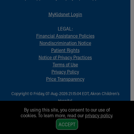
MyKidsnet Login
LEGAL:
Financial Assistance Policies
Nondiscrimination Notice
Patient Rights
Notice of Privacy Practices
Terms of Use
Privacy Policy
Price Transparency
Copyright © Friday, 07-Aug-2026 21:15:04 EDT, Akron Children‘s
Hospital.
All Rights Reserved.
By using this site, you consent to our use of
cookies. To learn more, read our
privacy policy
.
1
ACCEPT