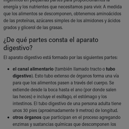
Ronald McDonald House Care Mobile
energía y los nutrientes que necesitamos para vivir. A medida
Health Centers
que los alimentos se descomponen, obtenemos aminoácidos
Symptom Checker
de las proteínas, azúcares simples de los almidones y ácidos
Financial Services
grados y glicerol de las grasas.
Price Estimates
¿De qué partes consta el aparato
Family Supports
Sports Health Services Provider for Akron Zips
digestivo?
New Parents
El aparato digestivo está formado por las siguientes partes:
Find a Pediatrics Location
Find a Pediatrician
el canal alimentario
(también llamado tracto o
tubo
MyChart
digestivo
). Esto tubo extenso de órganos forma una vía
Make an Appointment
para que los alimentos pasen a través del cuerpo. Se
Breastfeeding Medicine
extiende desde la boca hasta el ano (por donde salen
Child Passenger Safety
las heces) e incluye el esófago, el estómago y los
Safe Sleep for Babies
intestinos. El tubo digestivo de una persona adulta tiene
Safe Sleep
unos 30 pies (aproximadamente 9 metros) de longitud.
About Akron Children's Pediatrics
otros órganos
que participan en el proceso agregando
Who We Are
enzimas y sustancias químicas que descomponen los
Building a Brighter Future