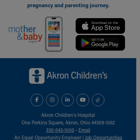
pregnancy and parenting journey.
Back to top of page
Akron Children‘s Hospital
One Perkins Square, Akron, Ohio 44308-1062
330-543-1000
•
Email
An Equal Opportunity Employer |
Job Opportunities