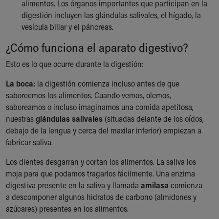
alimentos. Los órganos importantes que participan en la
Our Mission, Vision, Promise
digestión incluyen las glándulas salivales, el hígado, la
Calendar of Events
vesícula biliar y el páncreas.
Community Mission
¿Cómo funciona el aparato digestivo?
Connect With Us
Our Culture of Caring
Esto es lo que ocurre durante la digestión:
Newsroom
Our Leadership
La boca:
la digestión comienza incluso antes de que
Quality and Patient Safety
saboreemos los alimentos. Cuando vemos, olemos,
Unity and Engagement
saboreamos o incluso imaginamos una comida apetitosa,
Women's Board
nuestras
glándulas salivales
(situadas delante de los oídos,
Our History
debajo de la lengua y cerca del maxilar inferior) empiezan a
More childhood, please.™
fabricar saliva.
Cincinnati Children's
Los dientes desgarran y cortan los alimentos. La saliva los
Your Visit
moja para que podamos tragarlos fácilmente. Una enzima
MyChart Telehealth Visits
digestiva presente en la saliva y llamada
amilasa
comienza
Directions
a descomponer algunos hidratos de carbono (almidones y
Doggie Brigade
azúcares) presentes en los alimentos.
During Your Visit