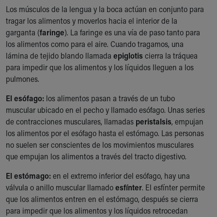
Financial Services
Los músculos de la lengua y la boca actúan en conjunto para
Rest Accommodations
tragar los alimentos y moverlos hacia el interior de la
Visiting
garganta (
faringe
). La faringe es una vía de paso tanto para
Gift Shop
los alimentos como para el aire. Cuando tragamos, una
Department of Public Safety
lámina de tejido blando llamada
epiglotis
cierra la tráquea
Health Info
para impedir que los alimentos y los líquidos lleguen a los
Health Information
pulmones.
Healthy Info, Healthy Kids
Inside Children's Blog
El esófago:
los alimentos pasan a través de un tubo
KidsHealth Topics
muscular ubicado en el pecho y llamado esófago. Unas series
Family Library
de contracciones musculares, llamadas
peristalsis
, empujan
Educational Resources
los alimentos por el esófago hasta el estómago. Las personas
Injury Prevention
no suelen ser conscientes de los movimientos musculares
Medical Records
que empujan los alimentos a través del tracto digestivo.
Symptom Checker
El estómago:
en el extremo inferior del esófago, hay una
Skip to main content
válvula o anillo muscular llamado
esfínter
. El esfínter permite
que los alimentos entren en el estómago, después se cierra
para impedir que los alimentos y los líquidos retrocedan