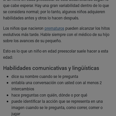
Ronald McDonald House Care Mobile
que cabe esperar. Hay una gran variabilidad dentro de lo que
Health Centers
se considera normal; por lo tanto, algunos niños adquieren
Symptom Checker
habilidades antes y otros lo hacen después.
Financial Services
Los niños que nacieron
Price Estimates
prematuros
pueden alcanzar los hitos
evolutivos más tarde. Hable siempre con el médico de su hijo
Family Supports
sobre los avances de su pequeño.
Sports Health Services Provider for Akron Zips
New Parents
Esto es lo que un niño en edad preescolar suele hacer a esta
Find a Pediatrics Location
edad:
Find a Pediatrician
MyChart
Habilidades comunicativas y lingüísticas
Make an Appointment
dice su nombre cuando se le pregunta
Breastfeeding Medicine
entabla una conversación con usted con al menos 2
Child Passenger Safety
intercambios
Safe Sleep for Babies
hace preguntas con quién, dónde o por qué
Safe Sleep
puede identificar la acción que se representa en una
About Akron Children's Pediatrics
imagen cuando se le pregunta, como correr, comer o
Who We Are
jugar
Building a Brighter Future