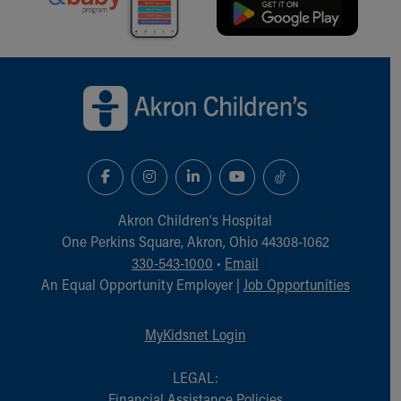
Back to top of page
Akron Children‘s Hospital
One Perkins Square, Akron, Ohio 44308-1062
330-543-1000
•
Email
An Equal Opportunity Employer |
Job Opportunities
MyKidsnet Login
LEGAL:
Financial Assistance Policies