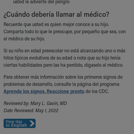
Financial Services
usted le advierte del peligro
Rest Accommodations
¿Cuándo debería llamar al médico?
Visiting
Gift Shop
Recuerde que usted es quien mejor conoce a su hijo.
Department of Public Safety
Comparta todo lo que le preocupe, por pequeño que sea, con
Health Info
el médico de su hijo.
Health Information
Si su niño en edad preescolar no está alcanzando uno o más
Healthy Info, Healthy Kids
hitos típicos evolutivos de su edad o nota que su hijo tenía
Inside Children's Blog
ciertas habilidades pero las ha perdido, dígaselo al médico.
KidsHealth Topics
Family Library
Para obtener más información sobre los primeros signos de
Educational Resources
problemas de desarrollo, consulte la página del programa
Injury Prevention
Aprenda los signos. Reaccione pronto
de los CDC.
Medical Records
Symptom Checker
Reviewed by: Mary L. Gavin, MD
Skip to main content
Date Reviewed: May 1, 2022