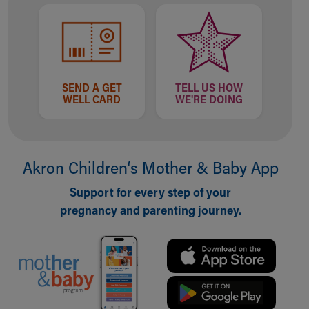
Financial Services
Rest Accommodations
Visiting
Gift Shop
Department of Public Safety
Health Info
SEND A GET
TELL US HOW
WELL CARD
WE'RE DOING
Health Information
Healthy Info, Healthy Kids
Inside Children's Blog
KidsHealth Topics
Akron Children‘s Mother & Baby App
Family Library
Educational Resources
Support for every step of your
Injury Prevention
pregnancy and parenting journey.
Medical Records
Symptom Checker
Skip to main content