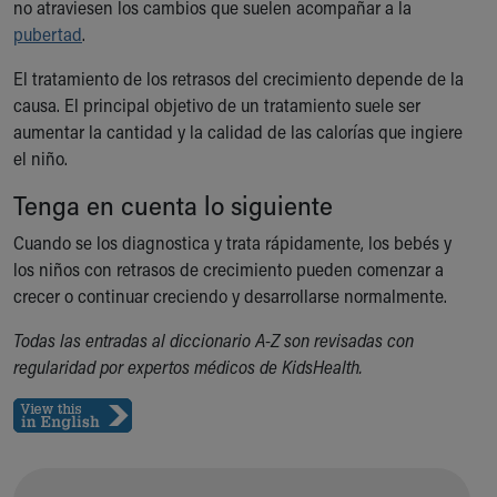
no atraviesen los cambios que suelen acompañar a la
Our Mission, Vision, Promise
pubertad
.
Calendar of Events
Community Mission
El tratamiento de los retrasos del crecimiento depende de la
Connect With Us
causa. El principal objetivo de un tratamiento suele ser
Our Culture of Caring
aumentar la cantidad y la calidad de las calorías que ingiere
Newsroom
el niño.
Our Leadership
Tenga en cuenta lo siguiente
Quality and Patient Safety
Unity and Engagement
Cuando se los diagnostica y trata rápidamente, los bebés y
Women's Board
los niños con retrasos de crecimiento pueden comenzar a
Our History
crecer o continuar creciendo y desarrollarse normalmente.
More childhood, please.™
Todas las entradas al diccionario A-Z son revisadas con
Cincinnati Children's
regularidad por expertos médicos de KidsHealth.
Your Visit
MyChart Telehealth Visits
Directions
Doggie Brigade
During Your Visit