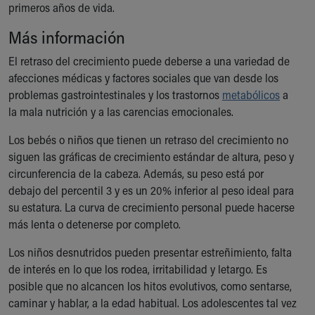
primeros años de vida.
Ronald McDonald House Care Mobile
Health Centers
Más información
Symptom Checker
Financial Services
El retraso del crecimiento puede deberse a una variedad de
Price Estimates
afecciones médicas y factores sociales que van desde los
Family Supports
problemas gastrointestinales y los trastornos
metabólicos
a
Sports Health Services Provider for Akron Zips
la mala nutrición y a las carencias emocionales.
New Parents
Los bebés o niños que tienen un retraso del crecimiento no
Find a Pediatrics Location
siguen las gráficas de crecimiento estándar de altura, peso y
Find a Pediatrician
circunferencia de la cabeza. Además, su peso está por
MyChart
debajo del percentil 3 y es un 20% inferior al peso ideal para
Make an Appointment
su estatura. La curva de crecimiento personal puede hacerse
Breastfeeding Medicine
más lenta o detenerse por completo.
Child Passenger Safety
Safe Sleep for Babies
Los niños desnutridos pueden presentar estreñimiento, falta
Safe Sleep
de interés en lo que los rodea, irritabilidad y letargo. Es
About Akron Children's Pediatrics
posible que no alcancen los hitos evolutivos, como sentarse,
Who We Are
caminar y hablar, a la edad habitual. Los adolescentes tal vez
Building a Brighter Future