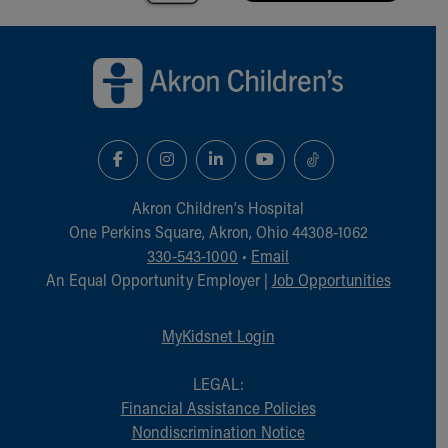
Back to top of page
Akron Children‘s Hospital
One Perkins Square, Akron, Ohio 44308-1062
330-543-1000
•
Email
An Equal Opportunity Employer |
Job Opportunities
MyKidsnet Login
LEGAL:
Financial Assistance Policies
Nondiscrimination Notice