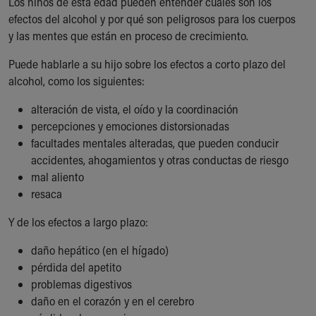
Los niños de esta edad pueden entender cuáles son los
Financial Services
efectos del alcohol y por qué son peligrosos para los cuerpos
Rest Accommodations
y las mentes que están en proceso de crecimiento.
Visiting
Gift Shop
Puede hablarle a su hijo sobre los efectos a corto plazo del
Department of Public Safety
alcohol, como los siguientes:
Health Info
Health Information
alteración de vista, el oído y la coordinación
Healthy Info, Healthy Kids
percepciones y emociones distorsionadas
Inside Children's Blog
facultades mentales alteradas, que pueden conducir
KidsHealth Topics
accidentes, ahogamientos y otras conductas de riesgo
Family Library
mal aliento
Educational Resources
resaca
Injury Prevention
Y de los efectos a largo plazo:
Medical Records
Symptom Checker
daño hepático (en el hígado)
Skip to main content
pérdida del apetito
problemas digestivos
daño en el corazón y en el cerebro