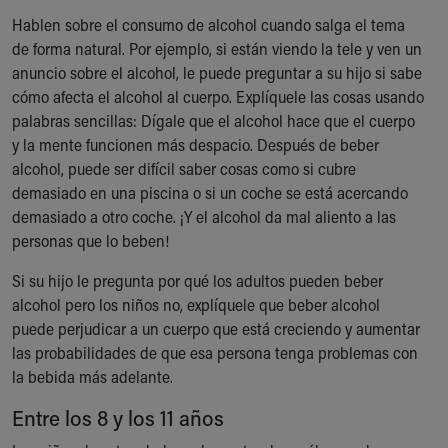
Our Mission, Vision, Promise
Hablen sobre el consumo de alcohol cuando salga el tema
Calendar of Events
de forma natural. Por ejemplo, si están viendo la tele y ven un
Community Mission
anuncio sobre el alcohol, le puede preguntar a su hijo si sabe
Connect With Us
cómo afecta el alcohol al cuerpo. Explíquele las cosas usando
Our Culture of Caring
palabras sencillas: Dígale que el alcohol hace que el cuerpo
Newsroom
y la mente funcionen más despacio. Después de beber
Our Leadership
alcohol, puede ser difícil saber cosas como si cubre
Quality and Patient Safety
demasiado en una piscina o si un coche se está acercando
Unity and Engagement
demasiado a otro coche. ¡Y el alcohol da mal aliento a las
Women's Board
personas que lo beben!
Our History
Si su hijo le pregunta por qué los adultos pueden beber
More childhood, please.™
alcohol pero los niños no, explíquele que beber alcohol
Cincinnati Children's
puede perjudicar a un cuerpo que está creciendo y aumentar
Your Visit
las probabilidades de que esa persona tenga problemas con
MyChart Telehealth Visits
la bebida más adelante.
Directions
Doggie Brigade
Entre los 8 y los 11 años
During Your Visit