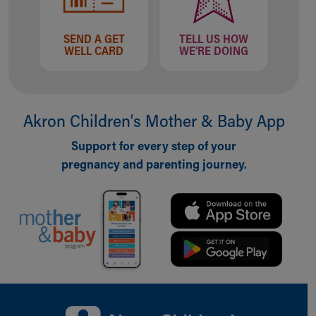
SEND A GET
TELL US HOW
WELL CARD
WE'RE DOING
Akron Children‘s Mother & Baby App
Support for every step of your
pregnancy and parenting journey.
Back to top of page