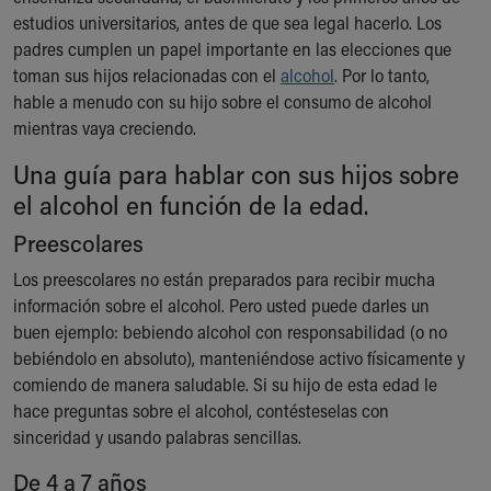
Ronald McDonald House Care Mobile
estudios universitarios, antes de que sea legal hacerlo. Los
Health Centers
padres cumplen un papel importante en las elecciones que
Symptom Checker
toman sus hijos relacionadas con el
alcohol
. Por lo tanto,
Financial Services
hable a menudo con su hijo sobre el consumo de alcohol
Price Estimates
mientras vaya creciendo.
Family Supports
Una guía para hablar con sus hijos sobre
Sports Health Services Provider for Akron Zips
New Parents
el alcohol en función de la edad.
Find a Pediatrics Location
Preescolares
Find a Pediatrician
MyChart
Los preescolares no están preparados para recibir mucha
Make an Appointment
información sobre el alcohol. Pero usted puede darles un
Breastfeeding Medicine
buen ejemplo: bebiendo alcohol con responsabilidad (o no
Child Passenger Safety
bebiéndolo en absoluto), manteniéndose activo físicamente y
Safe Sleep for Babies
comiendo de manera saludable. Si su hijo de esta edad le
Safe Sleep
hace preguntas sobre el alcohol, contésteselas con
About Akron Children's Pediatrics
sinceridad y usando palabras sencillas.
Who We Are
De 4 a 7 años
Building a Brighter Future