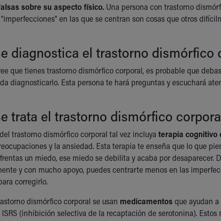
alsas sobre su aspecto físico.
Una persona con trastorno dismórfi
 "imperfecciones" en las que se centran son cosas que otros difíci
 diagnostica el trastorno dismórfico 
ree que tienes trastorno dismórfico corporal, es probable que deba
eda diagnosticarlo. Esta persona te hará preguntas y escuchará ate
 trata el trastorno dismórfico corpora
del trastorno dismórfico corporal tal vez incluya
terapia cognitivo
preocupaciones y la ansiedad. Esta terapia te enseña que lo que pie
rentas un miedo, ese miedo se debilita y acaba por desaparecer. 
ente y con mucho apoyo, puedes centrarte menos en las imperfecc
para corregirlo.
trastorno dismórfico corporal se usan
medicamentos
que ayudan a q
SRS (inhibición selectiva de la recaptación de serotonina). Esto