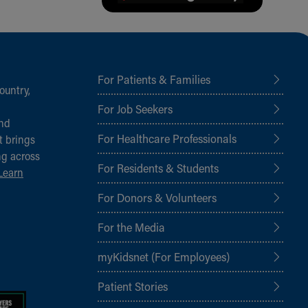
For Patients & Families
ountry,
For Job Seekers
and
For Healthcare Professionals
t brings
ng across
For Residents & Students
Learn
For Donors & Volunteers
For the Media
myKidsnet (For Employees)
Patient Stories