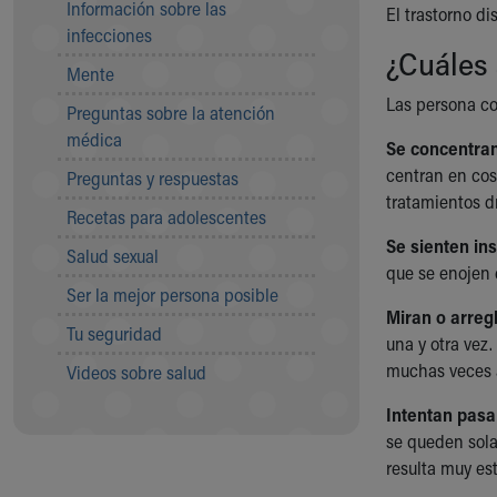
Información sobre las
El trastorno d
Community Mission
infecciones
Connect With Us
¿Cuáles 
Mente
Our Culture of Caring
Newsroom
Las persona co
Preguntas sobre la atención
Our Leadership
médica
Se concentran
Quality and Patient Safety
centran en cos
Preguntas y respuestas
Unity and Engagement
tratamientos dr
Women's Board
Recetas para adolescentes
Our History
Se sienten ins
Salud sexual
More childhood, please.™
que se enojen e
Cincinnati Children's
Ser la mejor persona posible
Your Visit
Miran o arreg
Tu seguridad
MyChart Telehealth Visits
una y otra vez
Directions
muchas veces 
Videos sobre salud
Doggie Brigade
Intentan pasa
During Your Visit
se queden sola
Financial Services
resulta muy es
Rest Accommodations