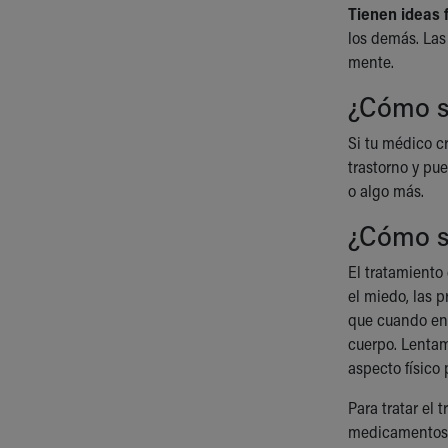
Visiting
Tienen ideas f
Gift Shop
los demás. Las
Department of Public Safety
mente.
Health Info
¿Cómo se
Health Information
Healthy Info, Healthy Kids
Si tu médico c
Inside Children's Blog
trastorno y pu
KidsHealth Topics
o algo más.
Family Library
Educational Resources
¿Cómo se
Injury Prevention
Medical Records
El tratamiento 
Symptom Checker
el miedo, las 
Skip to main content
que cuando enf
cuerpo. Lentam
aspecto físico 
Para tratar el 
medicamentos I