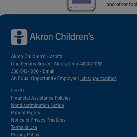
and other tool
Back to top of page
Akron Children‘s Hospital
One Perkins Square, Akron, Ohio 44308-1062
330-543-1000
•
Email
An Equal Opportunity Employer |
Job Opportunities
LEGAL:
Financial Assistance Policies
Nondiscrimination Notice
Patient Rights
Notice of Privacy Practices
Terms of Use
Privacy Policy