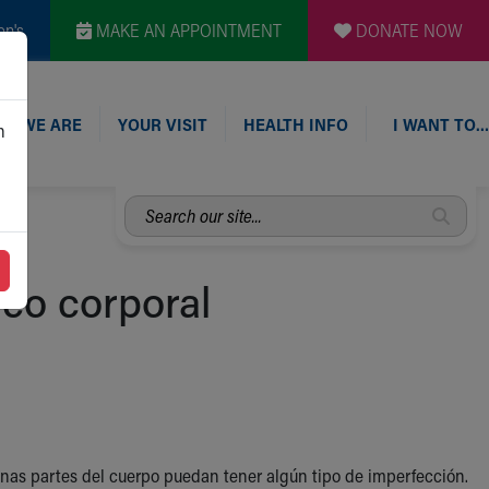
en's
MAKE AN APPOINTMENT
DONATE NOW
O WE ARE
YOUR VISIT
HEALTH INFO
I WANT TO…
n
Search
our
site...
ico corporal
unas partes del cuerpo puedan tener algún tipo de imperfección.