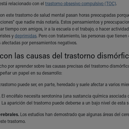
 está relacionado con el
trastorno obsesivo compulsivo (TOC)
.
on este trastorno de salud mental pasan horas preocupadas porque 
ciones" que nadie más notaría. Estos pensamientos y preocupacion
ar tiempo con amigos, ir a la escuela o el trabajo, o hacer activid
tristes y
deprimidas
. Pero con tratamiento, las personas que tienen
 afectadas por pensamientos negativos.
con las causas del trastorno dismórfi
o por aprender sobre las causas precisas del trastorno dismórfico 
eñar un papel en su desarrollo:
trastorno puede ser, en parte, heredado y suele afectar a varios mi
.
El encéfalo necesita serotonina (una sustancia química asociada c
 La aparición del trastorno puede deberse a un bajo nivel de esta 
erebrales.
Los estudios han demostrado que algunas áreas del cereb
ste trastorno.