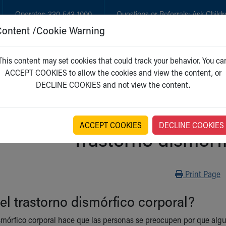
Operator:
330-543-1000
Questions or Referrals:
Ask Childr
Content /Cookie Warning
GET CARE
NEW PARENTS
WH
This content may set cookies that could track your behavior. You ca
ACCEPT COOKIES to allow the cookies and view the content, or
DECLINE COOKIES and not view the content.
ACCEPT COOKIES
DECLINE COOKIES
Trastorno dismórf
Print
Print Page
el trastorno dismórfico corporal?
ismórfico corporal hace que las personas se preocupen por que alg