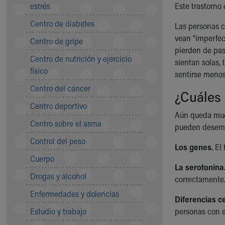
Symptom Checker
estrés
Este trastorno
Financial Services
Centro de diabetes
Las personas c
Price Estimates
vean "imperfec
Centro de gripe
Family Supports
pierden de pas
Sports Health Services Provider for Akron Zips
Centro de nutrición y ejercicio
sientan solas, 
New Parents
físico
sentirse menos
Find a Pediatrics Location
Centro del cáncer
Find a Pediatrician
¿Cuáles 
MyChart
Centro deportivo
Make an Appointment
Aún queda much
Centro sobre el asma
Breastfeeding Medicine
pueden desemp
Child Passenger Safety
Control del peso
Los genes.
El 
Safe Sleep for Babies
Cuerpo
Safe Sleep
La serotonina
About Akron Children's Pediatrics
Drogas y alcohol
correctamente.
Who We Are
Enfermedades y dolencias
Building a Brighter Future
Diferencias c
Our Mission, Vision, Promise
Estudio y trabajo
personas con e
Calendar of Events