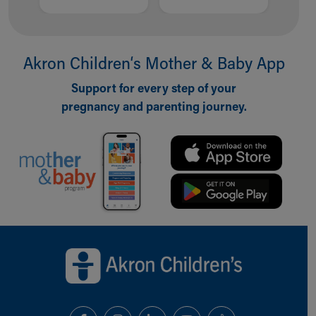
Akron Children‘s Mother & Baby App
Support for every step of your
pregnancy and parenting journey.
Back to top of page