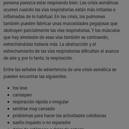
persona parezca estar respirando bien. Las crisis asmáticas
Our Mission, Vision, Promise
ocurren cuando las vías respiratorias están más irritadas e
Calendar of Events
inflamadas de lo habitual. En las crisis, los pulmones
Community Mission
también pueden fabricar unas mucosidades pegajosas que
Connect With Us
obstruyen parcialmente las vías respiratorias. Y los músculos
Our Culture of Caring
que hay alrededor de esas vías también se contraerán,
Newsroom
estrechándolas todavía más. La obstrucción y el
Our Leadership
estrechamiento de las vías respiratorias dificultan el avance
Quality and Patient Safety
de aire y, por lo tanto, la respiración.
Unity and Engagement
Women's Board
Entre las señales de advertencia de una crisis asmática se
Our History
pueden encontrar las siguientes:
More childhood, please.™
tos leve
Cincinnati Children's
carraspeo
Your Visit
respiración rápida o irregular
MyChart Telehealth Visits
sentirse muy cansado
Directions
problemas para hacer las actividades cotidianas
Doggie Brigade
sueño inquieto o no reparador
During Your Visit