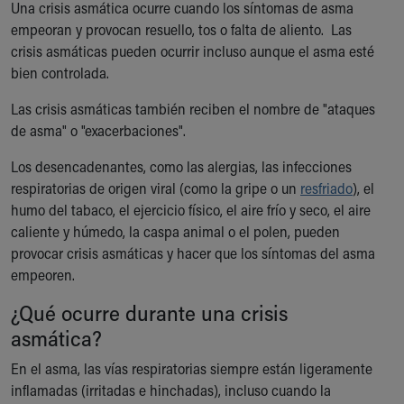
Una crisis asmática ocurre cuando los síntomas de asma
Ronald McDonald House Care Mobile
empeoran y provocan resuello, tos o falta de aliento. Las
Health Centers
crisis asmáticas pueden ocurrir incluso aunque el asma esté
Symptom Checker
bien controlada.
Financial Services
Price Estimates
Las crisis asmáticas también reciben el nombre de "ataques
Family Supports
de asma" o "exacerbaciones".
Sports Health Services Provider for Akron Zips
New Parents
Los desencadenantes, como las alergias, las infecciones
Find a Pediatrics Location
respiratorias de origen viral (como la gripe o un
resfriado
), el
Find a Pediatrician
humo del tabaco, el ejercicio físico, el aire frío y seco, el aire
MyChart
caliente y húmedo, la caspa animal o el polen, pueden
Make an Appointment
provocar crisis asmáticas y hacer que los síntomas del asma
Breastfeeding Medicine
empeoren.
Child Passenger Safety
¿Qué ocurre durante una crisis
Safe Sleep for Babies
asmática?
Safe Sleep
About Akron Children's Pediatrics
En el asma, las vías respiratorias siempre están ligeramente
Who We Are
inflamadas (irritadas e hinchadas), incluso cuando la
Building a Brighter Future