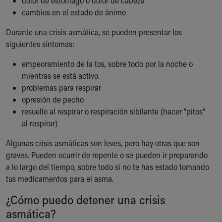
dolor de estómago o dolor de cabeza
Financial Services
cambios en el estado de ánimo
Rest Accommodations
Visiting
Durante una crisis asmática, se pueden presentar los
Gift Shop
siguientes síntomas:
Department of Public Safety
Health Info
empeoramiento de la tos, sobre todo por la noche o
Health Information
mientras se está activo.
Healthy Info, Healthy Kids
problemas para respirar
Inside Children's Blog
opresión de pecho
KidsHealth Topics
resuello al respirar o respiración sibilante (hacer "pitos"
Family Library
al respirar)
Educational Resources
Algunas crisis asmáticas son leves, pero hay otras que son
Injury Prevention
graves. Pueden ocurrir de repente o se pueden ir preparando
Medical Records
a lo largo del tiempo, sobre todo si no te has estado tomando
Symptom Checker
tus medicamentos para el asma.
Skip to main content
¿Cómo puedo detener una crisis
asmática?