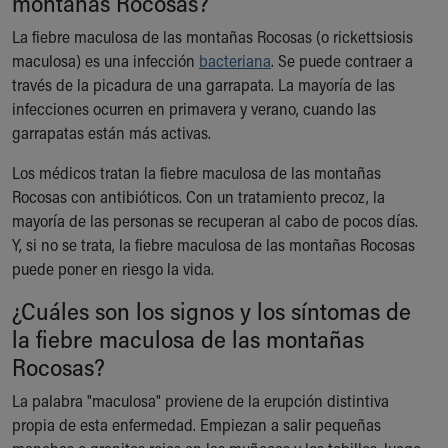
montañas Rocosas?
Ronald McDonald House Care Mobile
La fiebre maculosa de las montañas Rocosas (o rickettsiosis
Health Centers
maculosa) es una infección
Symptom Checker
bacteriana
. Se puede contraer a
través de la picadura de una garrapata. La mayoría de las
Financial Services
infecciones ocurren en primavera y verano, cuando las
Price Estimates
garrapatas están más activas.
Family Supports
Sports Health Services Provider for Akron Zips
Los médicos tratan la fiebre maculosa de las montañas
New Parents
Rocosas con antibióticos. Con un tratamiento precoz, la
Find a Pediatrics Location
mayoría de las personas se recuperan al cabo de pocos días.
Find a Pediatrician
Y, si no se trata, la fiebre maculosa de las montañas Rocosas
MyChart
puede poner en riesgo la vida.
Make an Appointment
Breastfeeding Medicine
¿Cuáles son los signos y los síntomas de
Child Passenger Safety
la fiebre maculosa de las montañas
Safe Sleep for Babies
Rocosas?
Safe Sleep
About Akron Children's Pediatrics
La palabra "maculosa" proviene de la erupción distintiva
Who We Are
propia de esta enfermedad. Empiezan a salir pequeñas
Building a Brighter Future