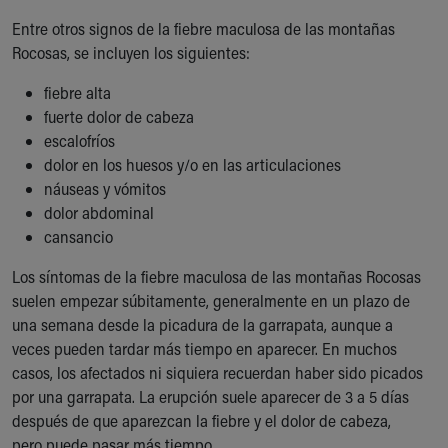
Financial Services
Entre otros signos de la fiebre maculosa de las montañas
Rest Accommodations
Rocosas, se incluyen los siguientes:
Visiting
Gift Shop
fiebre alta
Department of Public Safety
fuerte dolor de cabeza
Health Info
escalofríos
Health Information
dolor en los huesos y/o en las articulaciones
Healthy Info, Healthy Kids
náuseas y vómitos
Inside Children's Blog
dolor abdominal
KidsHealth Topics
cansancio
Family Library
Educational Resources
Los síntomas de la fiebre maculosa de las montañas Rocosas
Injury Prevention
suelen empezar súbitamente, generalmente en un plazo de
Medical Records
una semana desde la picadura de la garrapata, aunque a
Symptom Checker
veces pueden tardar más tiempo en aparecer. En muchos
Skip to main content
casos, los afectados ni siquiera recuerdan haber sido picados
por una garrapata. La erupción suele aparecer de 3 a 5 días
después de que aparezcan la fiebre y el dolor de cabeza,
pero puede pasar más tiempo.