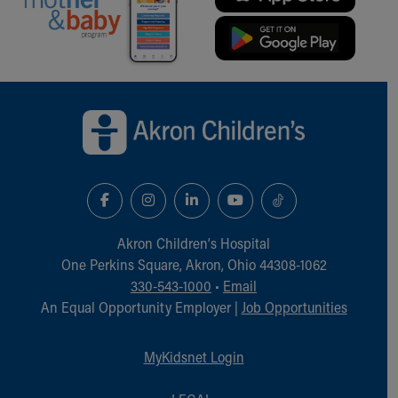
Back to top of page
Akron Children‘s Hospital
One Perkins Square, Akron, Ohio 44308-1062
330-543-1000
•
Email
An Equal Opportunity Employer |
Job Opportunities
MyKidsnet Login