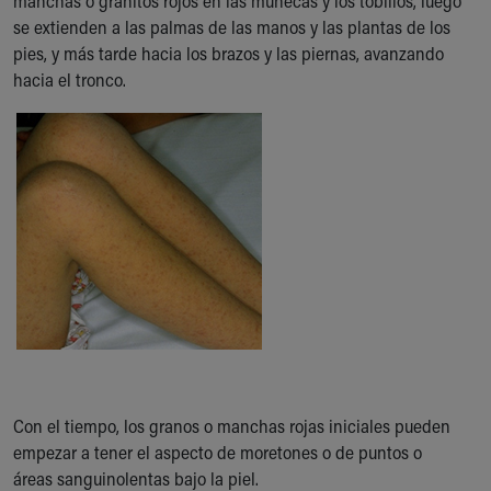
manchas o granitos rojos en las muñecas y los tobillos, luego
Our Mission, Vision, Promise
se extienden a las palmas de las manos y las plantas de los
Calendar of Events
pies, y más tarde hacia los brazos y las piernas, avanzando
Community Mission
hacia el tronco.
Connect With Us
Our Culture of Caring
Newsroom
Our Leadership
Quality and Patient Safety
Unity and Engagement
Women's Board
Our History
More childhood, please.™
Cincinnati Children's
Your Visit
MyChart Telehealth Visits
Directions
Con el tiempo, los granos o manchas rojas iniciales pueden
Doggie Brigade
empezar a tener el aspecto de moretones o de puntos o
During Your Visit
áreas sanguinolentas bajo la piel.