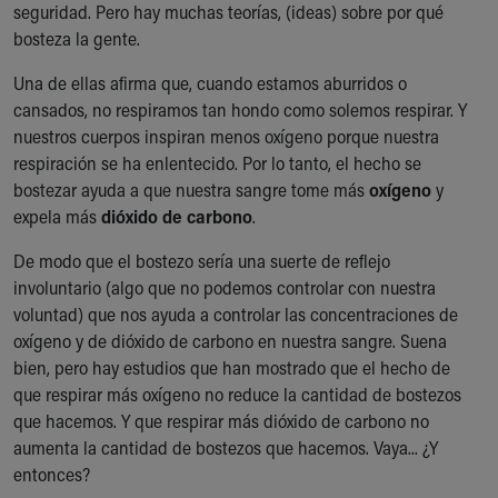
seguridad. Pero hay muchas teorías, (ideas) sobre por qué
Ronald McDonald House Care Mobile
bosteza la gente.
Health Centers
Symptom Checker
Una de ellas afirma que, cuando estamos aburridos o
Financial Services
cansados, no respiramos tan hondo como solemos respirar. Y
Price Estimates
nuestros cuerpos inspiran menos oxígeno porque nuestra
Family Supports
respiración se ha enlentecido. Por lo tanto, el hecho se
Sports Health Services Provider for Akron Zips
bostezar ayuda a que nuestra sangre tome más
oxígeno
y
New Parents
expela más
dióxido de carbono
.
Find a Pediatrics Location
Find a Pediatrician
De modo que el bostezo sería una suerte de reflejo
MyChart
involuntario (algo que no podemos controlar con nuestra
Make an Appointment
voluntad) que nos ayuda a controlar las concentraciones de
Breastfeeding Medicine
oxígeno y de dióxido de carbono en nuestra sangre. Suena
Child Passenger Safety
bien, pero hay estudios que han mostrado que el hecho de
Safe Sleep for Babies
que respirar más oxígeno no reduce la cantidad de bostezos
Safe Sleep
que hacemos. Y que respirar más dióxido de carbono no
About Akron Children's Pediatrics
aumenta la cantidad de bostezos que hacemos. Vaya... ¿Y
Who We Are
entonces?
Building a Brighter Future