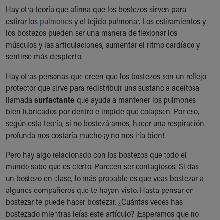
Hay otra teoría que afirma que los bostezos sirven para
Our Mission, Vision, Promise
estirar los
pulmones
y el tejido pulmonar. Los estiramientos y
Calendar of Events
los bostezos pueden ser una manera de flexionar los
Community Mission
músculos y las articulaciones, aumentar el ritmo cardíaco y
Connect With Us
sentirse más despierto.
Our Culture of Caring
Newsroom
Hay otras personas que creen que los bostezos son un reflejo
Our Leadership
protector que sirve para redistribuir una sustancia aceitosa
Quality and Patient Safety
llamada
surfactante
que ayuda a mantener los pulmones
Unity and Engagement
bien lubricados por dentro e impide que colapsen. Por eso,
Women's Board
según esta teoría, si no bostezáramos, hacer una respiración
Our History
profunda nos costaría mucho ¡y no nos iría bien!
More childhood, please.™
Cincinnati Children's
Pero hay algo relacionado con los bostezos que todo el
Your Visit
mundo sabe que es cierto. Parecen ser contagiosos. Si das
MyChart Telehealth Visits
un bostezo en clase, lo más probable es que veas bostezar a
Directions
algunos compañeros que te hayan visto. Hasta pensar en
Doggie Brigade
bostezar te puede hacer bostezar. ¿Cuántas veces has
During Your Visit
bostezado mientras leías este artículo? ¡Esperamos que no