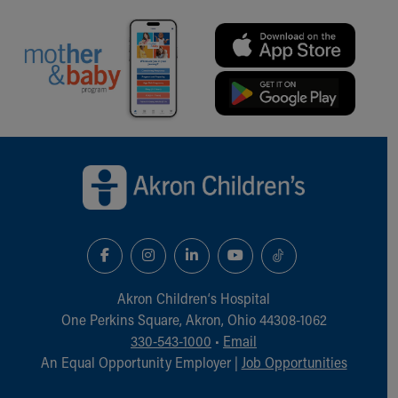
Back to top of page
Akron Children‘s Hospital
One Perkins Square, Akron, Ohio 44308-1062
330-543-1000
•
Email
An Equal Opportunity Employer |
Job Opportunities