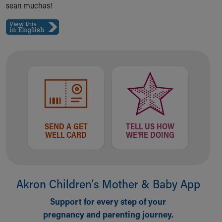
Financial Services
sean muchas!
Rest Accommodations
Visiting
Gift Shop
Department of Public Safety
Health Info
Health Information
Healthy Info, Healthy Kids
Inside Children's Blog
KidsHealth Topics
Family Library
SEND A GET
TELL US HOW
Educational Resources
WELL CARD
WE'RE DOING
Injury Prevention
Medical Records
Symptom Checker
Skip to main content
Akron Children‘s Mother & Baby App
Support for every step of your
pregnancy and parenting journey.