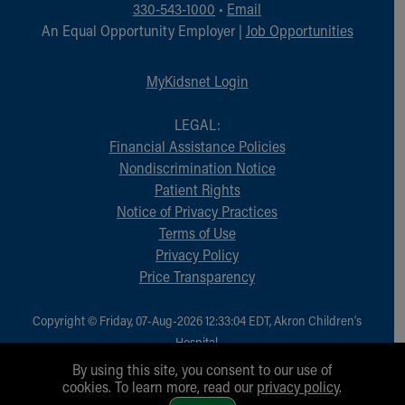
330-543-1000
•
Email
An Equal Opportunity Employer |
Job Opportunities
MyKidsnet Login
LEGAL:
Financial Assistance Policies
Nondiscrimination Notice
Patient Rights
Notice of Privacy Practices
Terms of Use
Privacy Policy
Price Transparency
Copyright © Friday, 07-Aug-2026 12:33:04 EDT, Akron Children‘s
Hospital.
All Rights Reserved.
By using this site, you consent to our use of
cookies. To learn more, read our
privacy policy
.
1