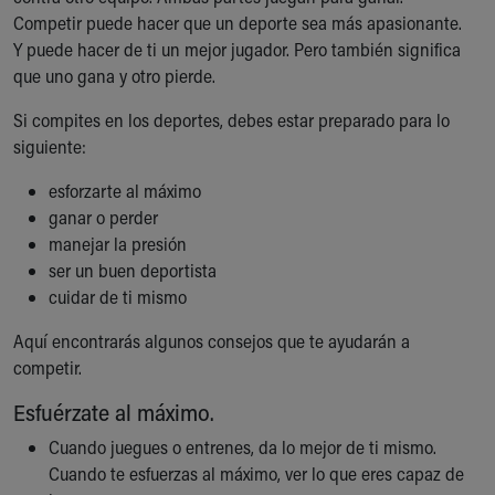
Ronald McDonald House Care Mobile
Competir puede hacer que un deporte sea más apasionante.
Health Centers
Y puede hacer de ti un mejor jugador. Pero también significa
Symptom Checker
que uno gana y otro pierde.
Financial Services
Si compites en los deportes, debes estar preparado para lo
Price Estimates
siguiente:
Family Supports
Sports Health Services Provider for Akron Zips
esforzarte al máximo
New Parents
ganar o perder
Find a Pediatrics Location
manejar la presión
Find a Pediatrician
ser un buen deportista
MyChart
cuidar de ti mismo
Make an Appointment
Breastfeeding Medicine
Aquí encontrarás algunos consejos que te ayudarán a
Child Passenger Safety
competir.
Safe Sleep for Babies
Esfuérzate al máximo.
Safe Sleep
About Akron Children's Pediatrics
Cuando juegues o entrenes, da lo mejor de ti mismo.
Who We Are
Cuando te esfuerzas al máximo, ver lo que eres capaz de
Building a Brighter Future