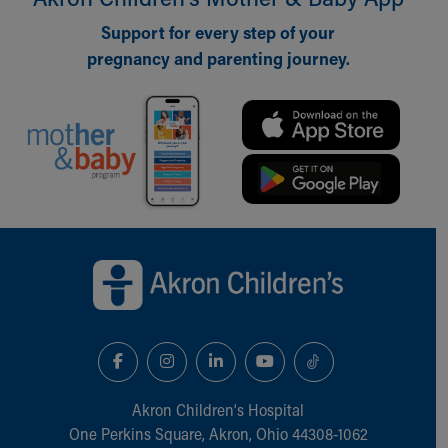
Support for every step of your
pregnancy and parenting journey.
Back to top of page
Akron Children‘s Hospital
One Perkins Square, Akron, Ohio 44308-1062