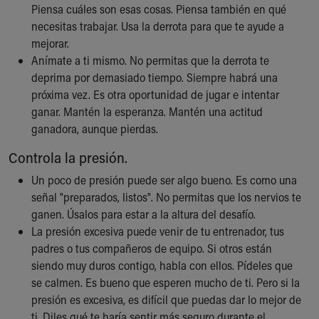
Financial Services
Piensa cuáles son esas cosas. Piensa también en qué
Rest Accommodations
necesitas trabajar. Usa la derrota para que te ayude a
Visiting
mejorar.
Gift Shop
Anímate a ti mismo. No permitas que la derrota te
Department of Public Safety
deprima por demasiado tiempo. Siempre habrá una
Health Info
próxima vez. Es otra oportunidad de jugar e intentar
Health Information
ganar. Mantén la esperanza. Mantén una actitud
Healthy Info, Healthy Kids
ganadora, aunque pierdas.
Inside Children's Blog
Controla la presión.
KidsHealth Topics
Family Library
Un poco de presión puede ser algo bueno. Es como una
Educational Resources
señal "preparados, listos". No permitas que los nervios te
Injury Prevention
ganen. Úsalos para estar a la altura del desafío.
Medical Records
La presión excesiva puede venir de tu entrenador, tus
Symptom Checker
padres o tus compañeros de equipo. Si otros están
Skip to main content
siendo muy duros contigo, habla con ellos. Pídeles que
se calmen. Es bueno que esperen mucho de ti. Pero si la
presión es excesiva, es difícil que puedas dar lo mejor de
ti. Diles qué te haría sentir más seguro durante el