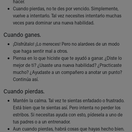
hacer.
Our Mission, Vision, Promise
Cuando pierdas, no te des por vencido. Simplemente,
Calendar of Events
vuelve a intentarlo. Tal vez necesites intentarlo muchas
Community Mission
veces para dominar una nueva habilidad.
Connect With Us
Cuando ganes.
Our Culture of Caring
Newsroom
¡Disfrútalo! ¡Lo mereces! Pero no alardees de un modo
Our Leadership
que haga sentir mal a otros.
Quality and Patient Safety
Piensa en lo que hiciste que te ayudó a ganar. ¿Diste lo
Unity and Engagement
mejor de ti? ¿Usaste una nueva habilidad? ¿Practicaste
Women's Board
mucho? ¿Ayudaste a un compañero a anotar un punto?
Our History
Continúa así.
More childhood, please.™
Cuando pierdas.
Cincinnati Children's
Your Visit
Mantén la calma. Tal vez te sientas enfadado o frustrado.
MyChart Telehealth Visits
Está bien que te sientas así. Pero intenta no perder los
Directions
estribos. Si necesitas ayuda con esto, pídesela a uno de
Doggie Brigade
tus padres o a un entrenador.
During Your Visit
Aun cuando pierdas, habrá cosas que hayas hecho bien.