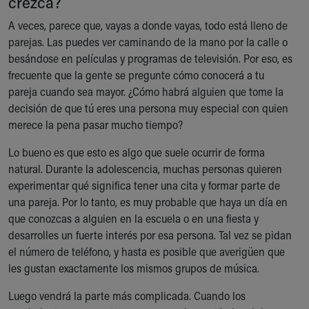
crezca?
Ronald McDonald House Care Mobile
A veces, parece que, vayas a donde vayas, todo está lleno de
Health Centers
parejas. Las puedes ver caminando de la mano por la calle o
Symptom Checker
besándose en películas y programas de televisión. Por eso, es
Financial Services
frecuente que la gente se pregunte cómo conocerá a tu
Price Estimates
pareja cuando sea mayor. ¿Cómo habrá alguien que tome la
Family Supports
decisión de que tú eres una persona muy especial con quien
Sports Health Services Provider for Akron Zips
merece la pena pasar mucho tiempo?
New Parents
Find a Pediatrics Location
Lo bueno es que esto es algo que suele ocurrir de forma
Find a Pediatrician
natural. Durante la adolescencia, muchas personas quieren
MyChart
experimentar qué significa tener una cita y formar parte de
Make an Appointment
una pareja. Por lo tanto, es muy probable que haya un día en
Breastfeeding Medicine
que conozcas a alguien en la escuela o en una fiesta y
Child Passenger Safety
desarrolles un fuerte interés por esa persona. Tal vez se pidan
Safe Sleep for Babies
el número de teléfono, y hasta es posible que averigüen que
Safe Sleep
les gustan exactamente los mismos grupos de música.
About Akron Children's Pediatrics
Who We Are
Luego vendrá la parte más complicada. Cuando los
Building a Brighter Future