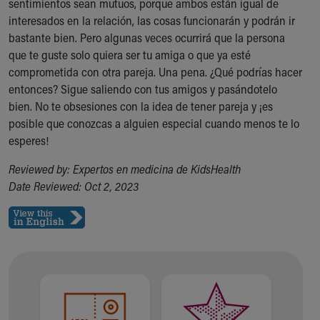
sentimientos sean mutuos, porque ambos están igual de
Our Mission, Vision, Promise
interesados en la relación, las cosas funcionarán y podrán ir
Calendar of Events
bastante bien. Pero algunas veces ocurrirá que la persona
Community Mission
que te guste solo quiera ser tu amiga o que ya esté
Connect With Us
comprometida con otra pareja. Una pena. ¿Qué podrías hacer
Our Culture of Caring
entonces? Sigue saliendo con tus amigos y pasándotelo
Newsroom
bien. No te obsesiones con la idea de tener pareja y ¡es
Our Leadership
posible que conozcas a alguien especial cuando menos te lo
Quality and Patient Safety
esperes!
Unity and Engagement
Reviewed by: Expertos en medicina de KidsHealth
Women's Board
Date Reviewed: Oct 2, 2023
Our History
More childhood, please.™
Cincinnati Children's
Your Visit
MyChart Telehealth Visits
Directions
Doggie Brigade
During Your Visit