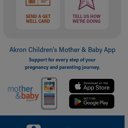
Financial Services
Rest Accommodations
Visiting
SEND A GET
TELL US HOW
WELL CARD
WE'RE DOING
Gift Shop
Department of Public Safety
Health Info
Health Information
Akron Children‘s Mother & Baby App
Healthy Info, Healthy Kids
Inside Children's Blog
Support for every step of your
KidsHealth Topics
pregnancy and parenting journey.
Family Library
Educational Resources
Injury Prevention
Medical Records
Symptom Checker
Skip to main content
Back to top of page