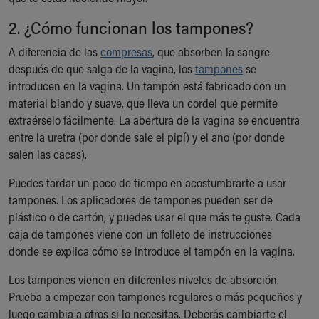
Our Mission, Vision, Promise
2. ¿Cómo funcionan los tampones?
Calendar of Events
Community Mission
A diferencia de las
compresas
, que absorben la sangre
Connect With Us
después de que salga de la vagina, los
tampones
se
Our Culture of Caring
introducen en la vagina. Un tampón está fabricado con un
Newsroom
material blando y suave, que lleva un cordel que permite
Our Leadership
extraérselo fácilmente. La abertura de la vagina se encuentra
Quality and Patient Safety
entre la uretra (por donde sale el pipí) y el ano (por donde
Unity and Engagement
salen las cacas).
Women's Board
Puedes tardar un poco de tiempo en acostumbrarte a usar
Our History
tampones. Los aplicadores de tampones pueden ser de
More childhood, please.™
plástico o de cartón, y puedes usar el que más te guste. Cada
Cincinnati Children's
caja de tampones viene con un folleto de instrucciones
Your Visit
donde se explica cómo se introduce el tampón en la vagina.
MyChart Telehealth Visits
Directions
Los tampones vienen en diferentes niveles de absorción.
Doggie Brigade
Prueba a empezar con tampones regulares o más pequeños y
During Your Visit
luego cambia a otros si lo necesitas. Deberás cambiarte el