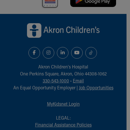
Back to top of page
Akron Children‘s Hospital
One Perkins Square, Akron, Ohio 44308-1062
330-543-1000
•
Email
An Equal Opportunity Employer |
Job Opportunities
MyKidsnet Login
LEGAL:
Financial Assistance Policies