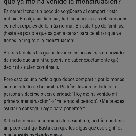
que ya me ha venido la menstruación?
Ronald McDonald House Care Mobile
Es normal tener un poco de vergüenza al compartir esta
Health Centers
noticia. En algunas familias, hablar sobre cosas relacionadas
Symptom Checker
con el cuerpo es de lo más normal. En este tipo de familias,
Financial Services
¡hasta es posible que salgan a cenar para celebrar que ya
Price Estimates
tienes la "regla" o la menstruación!
Family Supports
Sports Health Services Provider for Akron Zips
A otras familias les gusta llevar estas cosas más en privado,
New Parents
de modo que una niña podría no saber exactamente qué
Find a Pediatrics Location
decir ni a quién contárselo.
Find a Pediatrician
MyChart
Pero esta es una noticia que debes compartir, por lo menos
Make an Appointment
con un adulto de tu familia. Podrías llevar a un lado a la
Breastfeeding Medicine
persona y decírselo con claridad: "Hoy me ha venido mi
Child Passenger Safety
primera menstruación" o "Ya tengo el período". ¿Me puedes
Safe Sleep for Babies
ayudar a conseguir algo para ponerme?"
Safe Sleep
Si tus hermanos o hermanas lo descubren, podrían meterse
About Akron Children's Pediatrics
un poco contigo. Basta con que les digas que eso significa
Who We Are
que te estás haciendo mayor.
Building a Brighter Future