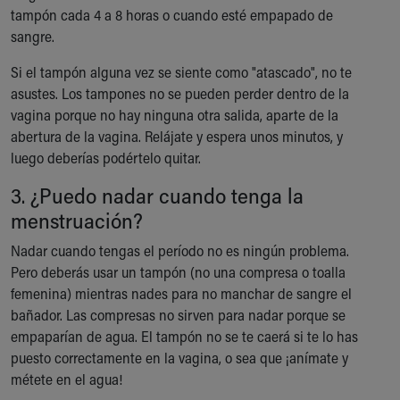
Financial Services
tampón cada 4 a 8 horas o cuando esté empapado de
Rest Accommodations
sangre.
Visiting
Gift Shop
Si el tampón alguna vez se siente como "atascado", no te
Department of Public Safety
asustes. Los tampones no se pueden perder dentro de la
Health Info
vagina porque no hay ninguna otra salida, aparte de la
Health Information
abertura de la vagina. Relájate y espera unos minutos, y
Healthy Info, Healthy Kids
luego deberías podértelo quitar.
Inside Children's Blog
3. ¿Puedo nadar cuando tenga la
KidsHealth Topics
menstruación?
Family Library
Educational Resources
Nadar cuando tengas el período no es ningún problema.
Injury Prevention
Pero deberás usar un tampón (no una compresa o toalla
Medical Records
femenina) mientras nades para no manchar de sangre el
Symptom Checker
bañador. Las compresas no sirven para nadar porque se
Skip to main content
empaparían de agua. El tampón no se te caerá si te lo has
puesto correctamente en la vagina, o sea que ¡anímate y
métete en el agua!