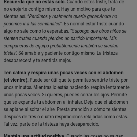
Recuerda que no estás solo.
Financial Services
Cuando estés triste, trata de
no enojarte contigo mismo. Hay un motivo para que te
Rest Accommodations
sientas así. “
Visiting
Perdimos y realmente quería ganar.
Ahora no
podemos ir a las semifinales
Gift Shop
". Es normal estar triste cuando
algo no sale como lo esperabas. “
Department of Public Safety
Supongo que otros niños se
sienten tristes cuando pierden un partido importante. Mis
Health Info
compañeros de equipo probablemente también se sientan
Health Information
tristes
Healthy Info, Healthy Kids
”. Sé amable y paciente contigo mismo. La tristeza
desaparecerá y te sentirás mejor.
Inside Children's Blog
KidsHealth Topics
Ten calma y respira unas pocas veces con el abdomen
Family Library
(el vientre).
Puede ser útil que te permitas sentirte triste por
Educational Resources
unos minutos. Mientras lo estás haciendo, respira lentamente
Injury Prevention
unas pocas veces. Si quieres, puedes cerrar los ojos. Permite
Medical Records
que se expanda tu abdomen al inhalar. Deja que el abdomen
Symptom Checker
se aplane al soltar el aire. Presta atención a cómo te sientes
Skip to main content
después de tres o cuatro respiraciones relajadas como estas.
Tal vez, parte de la tristeza haya desaparecido.
Mantén una actitud positiva.
Cuando las cosas no salgan