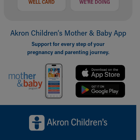
WELL CARD
WE'RE DOING
Akron Children‘s Mother & Baby App
Support for every step of your
pregnancy and parenting journey.
Back to top of page