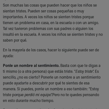
Son muchas las cosas que pueden hacer que los niños se
Our Mission, Vision, Promise
sientan tristes. Pueden ser cosas pequeñas o muy
Calendar of Events
importantes. A veces los niños se sienten tristes porque
Community Mission
tienen un problema en casa, en la escuela o con un amigo.
Connect With Us
Tal vez tuvieron problemas con sus padres o alguien los
Our Culture of Caring
insultó en la escuela. A veces los niños se sienten tristes y no
Newsroom
saben por qué.
Our Leadership
Quality and Patient Safety
En la mayoría de los casos, hacer lo siguiente puede ser de
Unity and Engagement
ayuda:
Women's Board
Our History
Ponle un nombre al sentimiento.
Basta con que te digas a
More childhood, please.™
ti mismo (o a otra persona) que estás triste. “
Estoy triste
”. Es
Cincinnati Children's
sencillo, ¿no es cierto? Ponerle un nombre a un sentimiento
Your Visit
puede ayudarte a descubrir por qué te sientes de esa
MyChart Telehealth Visits
manera. Si puedes, ponle un nombre a eso también: “Estoy
Directions
triste porque
perdió mi equipo
”.Pero no te quedes pensando
Doggie Brigade
en esto durante mucho tiempo.
During Your Visit