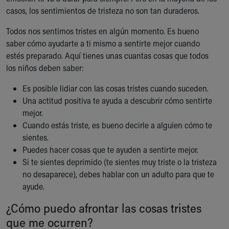
Ronald McDonald House Care Mobile
casos, los sentimientos de tristeza no son tan duraderos.
Health Centers
Todos nos sentimos tristes en algún momento. Es bueno
Symptom Checker
saber cómo ayudarte a ti mismo a sentirte mejor cuando
Financial Services
estés preparado. Aquí tienes unas cuantas cosas que todos
Price Estimates
los niños deben saber:
Family Supports
Sports Health Services Provider for Akron Zips
Es posible lidiar con las cosas tristes cuando suceden.
New Parents
Una actitud positiva te ayuda a descubrir cómo sentirte
Find a Pediatrics Location
mejor.
Find a Pediatrician
Cuando estás triste, es bueno decirle a alguien cómo te
MyChart
sientes.
Make an Appointment
Puedes hacer cosas que te ayuden a sentirte mejor.
Breastfeeding Medicine
Si te sientes deprimido (te sientes muy triste o la tristeza
Child Passenger Safety
no desaparece), debes hablar con un adulto para que te
Safe Sleep for Babies
ayude.
Safe Sleep
About Akron Children's Pediatrics
¿Cómo puedo afrontar las cosas tristes
Who We Are
que me ocurren?
Building a Brighter Future