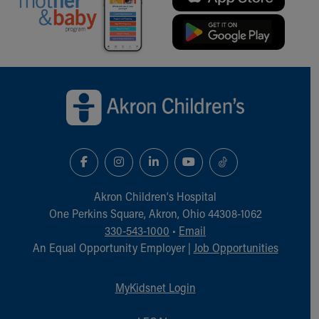
Back to top of page
Akron Children‘s Hospital
One Perkins Square, Akron, Ohio 44308-1062
330-543-1000
•
Email
An Equal Opportunity Employer |
Job Opportunities
MyKidsnet Login