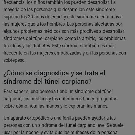
Financial Services
frecuencia, los niños también los pueden desarrollar. La
Rest Accommodations
mayoría de las personas que desarrollan este síndrome
Visiting
superan los 30 años de edad, y este síndrome afecta más a
Gift Shop
las mujeres que a los hombres. Las personas afectadas por
Department of Public Safety
algunos problemas médicos son más proclives a desarrollar
Health Info
síndromes del túnel carpiano, como la artritis, los problemas
Health Information
tiroideos y las diabetes. Este síndrome también es más
Healthy Info, Healthy Kids
frecuente en las mujeres embarazadas y en las personas con
Inside Children's Blog
sobrepeso.
KidsHealth Topics
¿Cómo se diagnostica y se trata el
Family Library
síndrome del túnel carpiano?
Educational Resources
Injury Prevention
Para saber si una persona tiene un síndrome del túnel
Medical Records
carpiano, los médicos y los enfermeros hacen preguntas
Symptom Checker
sobre cómo nota las manos y le exploran las manos.
Skip to main content
Un aparato ortopédico o una férula pueden ayudar a las
personas con un síndrome del túnel carpiano leve. Se suele
usar por la noche, y evita que las muñecas de la persona