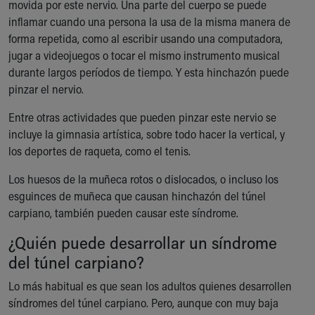
movida por este nervio. Una parte del cuerpo se puede
Our Mission, Vision, Promise
inflamar cuando una persona la usa de la misma manera de
Calendar of Events
forma repetida, como al escribir usando una computadora,
Community Mission
jugar a videojuegos o tocar el mismo instrumento musical
Connect With Us
durante largos períodos de tiempo. Y esta hinchazón puede
Our Culture of Caring
pinzar el nervio.
Newsroom
Our Leadership
Entre otras actividades que pueden pinzar este nervio se
Quality and Patient Safety
incluye la gimnasia artística, sobre todo hacer la vertical, y
Unity and Engagement
los deportes de raqueta, como el tenis.
Women's Board
Los huesos de la muñeca rotos o dislocados, o incluso los
Our History
esguinces de muñeca que causan hinchazón del túnel
More childhood, please.™
carpiano, también pueden causar este síndrome.
Cincinnati Children's
Your Visit
¿Quién puede desarrollar un síndrome
MyChart Telehealth Visits
del túnel carpiano?
Directions
Doggie Brigade
Lo más habitual es que sean los adultos quienes desarrollen
During Your Visit
síndromes del túnel carpiano. Pero, aunque con muy baja