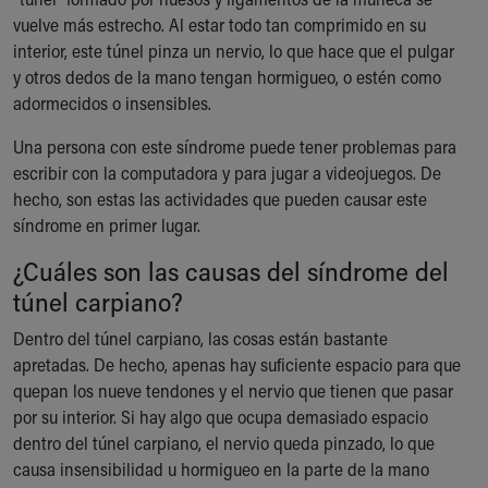
Ronald McDonald House Care Mobile
vuelve más estrecho. Al estar todo tan comprimido en su
Health Centers
interior, este túnel pinza un nervio, lo que hace que el pulgar
Symptom Checker
y otros dedos de la mano tengan hormigueo, o estén como
Financial Services
adormecidos o insensibles.
Price Estimates
Family Supports
Una persona con este síndrome puede tener problemas para
Sports Health Services Provider for Akron Zips
escribir con la computadora y para jugar a videojuegos. De
New Parents
hecho, son estas las actividades que pueden causar este
Find a Pediatrics Location
síndrome en primer lugar.
Find a Pediatrician
¿Cuáles son las causas del síndrome del
MyChart
túnel carpiano?
Make an Appointment
Breastfeeding Medicine
Dentro del túnel carpiano, las cosas están bastante
Child Passenger Safety
apretadas. De hecho, apenas hay suficiente espacio para que
Safe Sleep for Babies
quepan los nueve tendones y el nervio que tienen que pasar
Safe Sleep
por su interior. Si hay algo que ocupa demasiado espacio
About Akron Children's Pediatrics
dentro del túnel carpiano, el nervio queda pinzado, lo que
Who We Are
causa insensibilidad u hormigueo en la parte de la mano
Building a Brighter Future