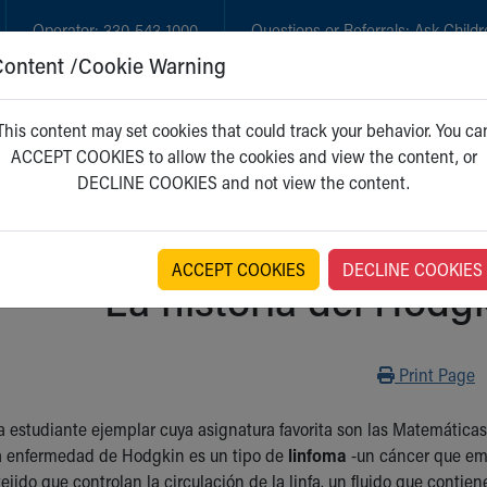
Operator:
330-543-1000
Questions or Referrals:
Ask Childr
Content /Cookie Warning
GET CARE
NEW PARENTS
WH
This content may set cookies that could track your behavior. You ca
ACCEPT COOKIES to allow the cookies and view the content, or
DECLINE COOKIES and not view the content.
ACCEPT COOKIES
DECLINE COOKIES
La historia del Hod
Print
Print Page
estudiante ejemplar cuya asignatura favorita son las Matemáticas,
a enfermedad de Hodgkin es un tipo de
linfoma
-un cáncer que empi
jido que controlan la circulación de la linfa, un fluido que contie