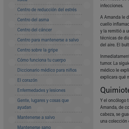
Symptom Checker
infecciones.
Centro de reducción del estrés
Financial Services
A Amanda le di
Price Estimates
Centro del asma
cuello inflamad
Family Supports
Centro del cáncer
y la remitió a 
Sports Health Services Provider for Akron Zips
técnicas de di
New Parents
Centro para mantenerse a salvo
del aire. El bu
Find a Pediatrics Location
Centro sobre la gripe
Find a Pediatrician
Inmediatament
MyChart
Cómo funciona tu cuerpo
tumor. La sigui
Make an Appointment
Diccionario médico para niños
médico le expl
Breastfeeding Medicine
explicara qué m
Child Passenger Safety
El corazón
Safe Sleep for Babies
Quimiote
Enfermedades y lesiones
Safe Sleep
About Akron Children's Pediatrics
Gente, lugares y cosas que
Y el oncólogo 
Who We Are
ayudan
Amanda, de colo
Building a Brighter Future
cabeza, se gua
Mantenerse a salvo
Our Mission, Vision, Promise
una colección d
Mantenerse sano
Calendar of Events