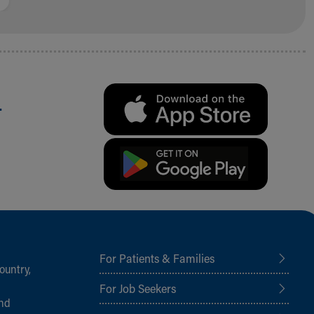
.
For Patients & Families
ountry,
For Job Seekers
and