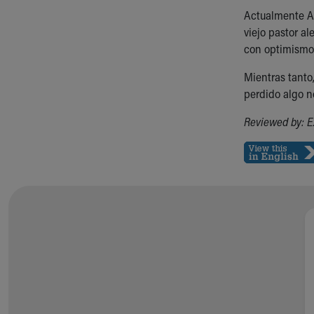
Visiting
Actualmente A
Gift Shop
viejo pastor al
Department of Public Safety
con optimismo 
Health Info
Health Information
Mientras tanto
Healthy Info, Healthy Kids
perdido algo no
Inside Children's Blog
KidsHealth Topics
Reviewed by: E
Family Library
Educational Resources
Injury Prevention
Medical Records
Symptom Checker
Skip to main content