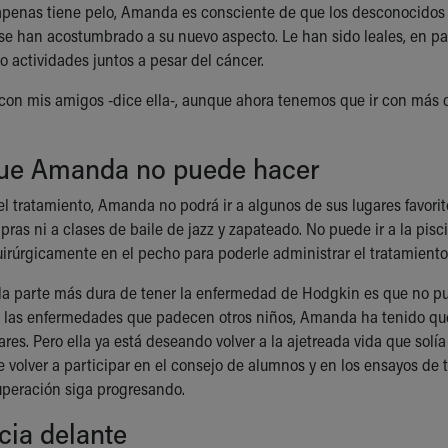
penas tiene pelo, Amanda es consciente de que los desconocidos 
se han acostumbrado a su nuevo aspecto. Le han sido leales, en p
o actividades juntos a pesar del cáncer.
con mis amigos -dice ella-, aunque ahora tenemos que ir con más 
ue Amanda no puede hacer
el tratamiento, Amanda no podrá ir a algunos de sus lugares favorit
ras ni a clases de baile de jazz y zapateado. No puede ir a la pisc
irúrgicamente en el pecho para poderle administrar el tratamiento
a parte más dura de tener la enfermedad de Hodgkin es que no pu
 las enfermedades que padecen otros niños, Amanda ha tenido que de
ares. Pero ella ya está deseando volver a la ajetreada vida que solí
e volver a participar en el consejo de alumnos y en los ensayos de 
peración siga progresando.
cia delante