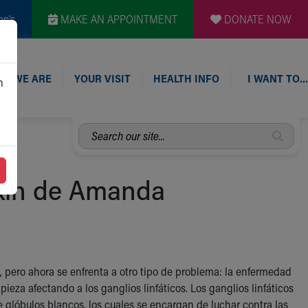
en's
MAKE AN APPOINTMENT
DONATE NOW
O WE ARE
YOUR VISIT
HEALTH INFO
I WANT TO…
n
Search
our
site...
gkin de Amanda
 pero ahora se enfrenta a otro tipo de problema: la enfermedad
eza afectando a los ganglios linfáticos. Los ganglios linfáticos
ne glóbulos blancos, los cuales se encargan de luchar contra las