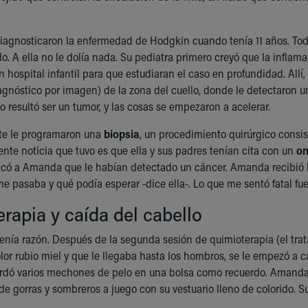
agnosticaron la enfermedad de Hodgkin cuando tenía 11 años. Tod
o. A ella no le dolía nada. Su pediatra primero creyó que la inflam
un hospital infantil para que estudiaran el caso en profundidad. All
agnóstico por imagen) de la zona del cuello, donde le detectaron u
lto resultó ser un tumor, y las cosas se empezaron a acelerar.
e le programaron una
biopsia
, un procedimiento quirúrgico consi
ente noticia que tuvo es que ella y sus padres tenían cita con un
on
icó a Amanda que le habían detectado un cáncer. Amanda recibió l
e pasaba y qué podía esperar -dice ella-. Lo que me sentó fatal fue
rapia y caída del cabello
tenía razón. Después de la segunda sesión de quimioterapia (el trat
r rubio miel y que le llegaba hasta los hombros, se le empezó a caer
rdó varios mechones de pelo en una bolsa como recuerdo. Amanda
e gorras y sombreros a juego con su vestuario lleno de colorido. Su