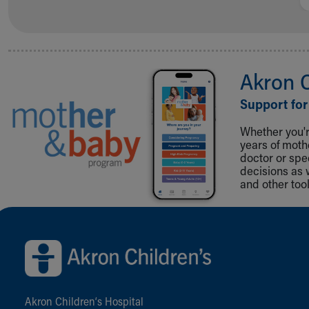
Akron 
Support for
Whether you're
years of mot
doctor or spe
decisions as 
and other tool
Back to top of page
Akron Children‘s Hospital