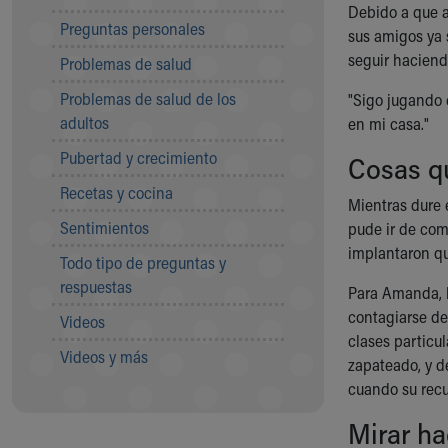
Debido a que a
Community Mission
Preguntas personales
sus amigos ya 
Connect With Us
seguir haciend
Problemas de salud
Our Culture of Caring
Newsroom
Problemas de salud de los
"Sigo jugando 
Our Leadership
adultos
en mi casa."
Quality and Patient Safety
Pubertad y crecimiento
Cosas q
Unity and Engagement
Women's Board
Recetas y cocina
Mientras dure 
Our History
Sentimientos
pude ir de comp
More childhood, please.™
implantaron qu
Cincinnati Children's
Todo tipo de preguntas y
Your Visit
respuestas
Para Amanda, l
MyChart Telehealth Visits
contagiarse de
Videos
Directions
clases particul
Doggie Brigade
Videos y más
zapateado, y d
During Your Visit
cuando su recu
Financial Services
Mirar ha
Rest Accommodations