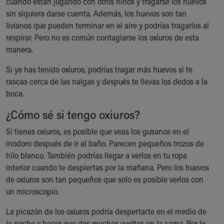
cuando están jugando con otros niños y tragarse los huevos
Financial Services
sin siquiera darse cuenta. Además, los huevos son tan
Rest Accommodations
livianos que pueden terminar en el aire y podrías tragarlos al
Visiting
respirar. Pero no es común contagiarse los oxiuros de esta
Gift Shop
manera.
Department of Public Safety
Health Info
Si ya has tenido oxiuros, podrías tragar más huevos si te
Health Information
rascas cerca de las nalgas y después te llevas los dedos a la
Healthy Info, Healthy Kids
boca.
Inside Children's Blog
KidsHealth Topics
¿Cómo sé si tengo oxiuros?
Family Library
Si tienes oxiuros, es posible que veas los gusanos en el
Educational Resources
inodoro después de ir al baño. Parecen pequeños trozos de
Injury Prevention
hilo blanco. También podrías llegar a verlos en tu ropa
Medical Records
interior cuando te despiertas por la mañana. Pero los huevos
Symptom Checker
de oxiuros son tan pequeños que solo es posible verlos con
Skip to main content
un microscopio.
La picazón de los oxiuros podría despertarte en el medio de
la noche y hacer que des muchas vueltas en la cama. Por lo