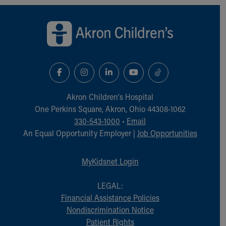
Back to top of page
Akron Children‘s Hospital
One Perkins Square, Akron, Ohio 44308-1062
330-543-1000
•
Email
An Equal Opportunity Employer |
Job Opportunities
MyKidsnet Login
LEGAL:
Financial Assistance Policies
Nondiscrimination Notice
Patient Rights