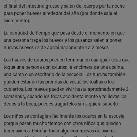
el final del intestino grueso y salen del cuerpo por la noche
Our Mission, Vision, Promise
para poner huevos alrededor del año (por donde sale el
Calendar of Events
excremento).
Community Mission
Connect With Us
La cantidad de tiempo que pasa desde el momento en que
Our Culture of Caring
una persona traga los huevos y los gusanos salen a poner
Newsroom
nuevos huevos es de aproximadamente 1 a 2 meses.
Our Leadership
Quality and Patient Safety
Los huevos de oxiuros pueden terminar en cualquier cosa que
Unity and Engagement
toque una persona con oxiuros: la encimera de una cocina,
Women's Board
una cama o un escritorio de la escuela. Los huevos también
Our History
pueden estar en las prendas de vestir, las toallas o los
More childhood, please.™
cubiertos. Los huevos pueden vivir hasta aproximadamente 2
Cincinnati Children's
semanas y, cuando los tocas accidentalmente y te llevas los
Your Visit
dedos a la boca, puedes tragártelos sin siquiera saberlo.
MyChart Telehealth Visits
Los niños se contagian fácilmente los oxiuros en la escuela
Directions
porque pasan mucho tiempo con otros niños que pueden
Doggie Brigade
tener oxiuros. Podrían tocar algo con huevos de oxiuros
During Your Visit