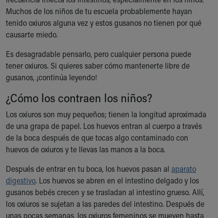
Ronald McDonald House Care Mobile
Muchos de los niños de tu escuela probablemente hayan
Health Centers
tenido oxiuros alguna vez y estos gusanos no tienen por qué
Symptom Checker
causarte miedo.
Financial Services
Price Estimates
Es desagradable pensarlo, pero cualquier persona puede
Family Supports
tener oxiuros. Si quieres saber cómo mantenerte libre de
Sports Health Services Provider for Akron Zips
gusanos, ¡continúa leyendo!
New Parents
¿Cómo los contraen los niños?
Find a Pediatrics Location
Find a Pediatrician
Los oxiuros son muy pequeños; tienen la longitud aproximada
MyChart
de una grapa de papel. Los huevos entran al cuerpo a través
Make an Appointment
de la boca después de que tocas algo contaminado con
Breastfeeding Medicine
huevos de oxiuros y te llevas las manos a la boca.
Child Passenger Safety
Después de entrar en tu boca, los huevos pasan al
aparato
Safe Sleep for Babies
digestivo
. Los huevos se abren en el intestino delgado y los
Safe Sleep
gusanos bebés crecen y se trasladan al intestino grueso. Allí,
About Akron Children's Pediatrics
los oxiuros se sujetan a las paredes del intestino. Después de
Who We Are
unas pocas semanas, los oxiuros femeninos se mueven hasta
Building a Brighter Future