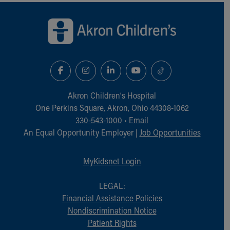
Back to top of page
Akron Children‘s Hospital
One Perkins Square, Akron, Ohio 44308-1062
330-543-1000
•
Email
An Equal Opportunity Employer |
Job Opportunities
MyKidsnet Login
LEGAL:
Financial Assistance Policies
Nondiscrimination Notice
Patient Rights