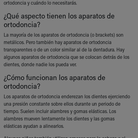
ortodoncia y cuándo lo necesitarás.
Our Mission, Vision, Promise
Calendar of Events
¿Qué aspecto tienen los aparatos de
Community Mission
ortodoncia?
Connect With Us
La mayoría de los aparatos de ortodoncia (o brackets) son
Our Culture of Caring
metálicos. Pero también hay aparatos de ortodoncia
Newsroom
transparentes o de un color similar al de la dentadura. Hay
Our Leadership
algunos aparatos de ortodoncia que se colocan detrás de los
Quality and Patient Safety
dientes, donde nadie los pueda ver.
Unity and Engagement
Women's Board
¿Cómo funcionan los aparatos de
Our History
ortodoncia?
More childhood, please.™
Cincinnati Children's
Los aparatos de ortodoncia enderezan los dientes ejerciendo
Your Visit
una presión constante sobre ellos durante un periodo de
MyChart Telehealth Visits
tiempo. Suelen incluir alambres y gomas elásticas. Los
Directions
alambres mueven lentamente los dientes y las gomas
Doggie Brigade
elásticas ayudan a alinearlos.
During Your Visit