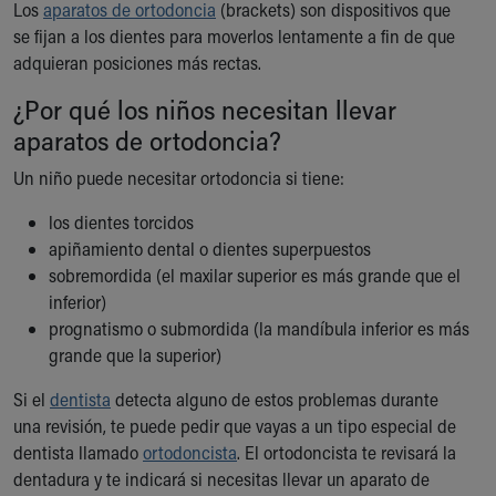
Los
aparatos de ortodoncia
(brackets) son dispositivos que
Ronald McDonald House Care Mobile
se fijan a los dientes para moverlos lentamente a fin de que
Health Centers
adquieran posiciones más rectas.
Symptom Checker
Financial Services
¿Por qué los niños necesitan llevar
Price Estimates
aparatos de ortodoncia?
Family Supports
Sports Health Services Provider for Akron Zips
Un niño puede necesitar ortodoncia si tiene:
New Parents
los dientes torcidos
Find a Pediatrics Location
apiñamiento dental o dientes superpuestos
Find a Pediatrician
sobremordida (el maxilar superior es más grande que el
MyChart
inferior)
Make an Appointment
prognatismo o submordida (la mandíbula inferior es más
Breastfeeding Medicine
grande que la superior)
Child Passenger Safety
Safe Sleep for Babies
Si el
dentista
detecta alguno de estos problemas durante
Safe Sleep
una revisión, te puede pedir que vayas a un tipo especial de
About Akron Children's Pediatrics
dentista llamado
ortodoncista
. El ortodoncista te revisará la
Who We Are
dentadura y te indicará si necesitas llevar un aparato de
Building a Brighter Future