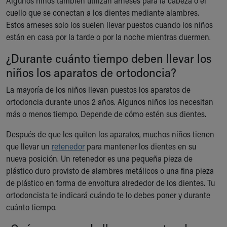
Algunos niños también utilizan arneses para la cabeza o el
Financial Services
cuello que se conectan a los dientes mediante alambres.
Rest Accommodations
Estos arneses solo los suelen llevar puestos cuando los niños
Visiting
están en casa por la tarde o por la noche mientras duermen.
Gift Shop
Department of Public Safety
¿Durante cuánto tiempo deben llevar los
Health Info
niños los aparatos de ortodoncia?
Health Information
Healthy Info, Healthy Kids
La mayoría de los niños llevan puestos los aparatos de
Inside Children's Blog
ortodoncia durante unos 2 años. Algunos niños los necesitan
KidsHealth Topics
más o menos tiempo. Depende de cómo estén sus dientes.
Family Library
Después de que les quiten los aparatos, muchos niños tienen
Educational Resources
que llevar un
retenedor
para mantener los dientes en su
Injury Prevention
nueva posición. Un retenedor es una pequeña pieza de
Medical Records
plástico duro provisto de alambres metálicos o una fina pieza
Symptom Checker
de plástico en forma de envoltura alrededor de los dientes. Tu
Skip to main content
ortodoncista te indicará cuándo te lo debes poner y durante
cuánto tiempo.