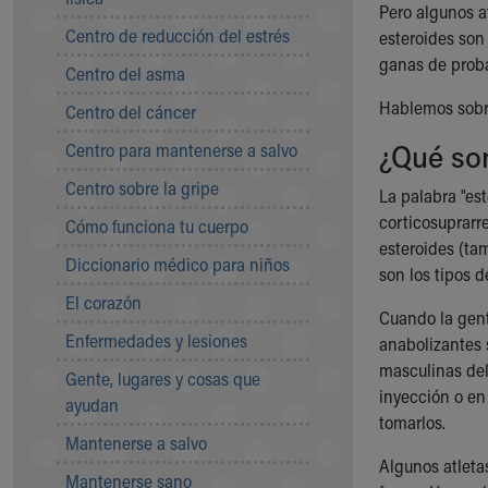
Pero algunos a
Symptom Checker
Centro de reducción del estrés
esteroides son
Financial Services
ganas de prob
Price Estimates
Centro del asma
Family Supports
Hablemos sobre
Centro del cáncer
Sports Health Services Provider for Akron Zips
New Parents
¿Qué son
Centro para mantenerse a salvo
Find a Pediatrics Location
Centro sobre la gripe
Find a Pediatrician
La palabra "es
MyChart
corticosuprarre
Cómo funciona tu cuerpo
Make an Appointment
esteroides (ta
Diccionario médico para niños
Breastfeeding Medicine
son los tipos 
Child Passenger Safety
El corazón
Cuando la gente
Safe Sleep for Babies
Enfermedades y lesiones
anabolizantes 
Safe Sleep
masculinas del
About Akron Children's Pediatrics
Gente, lugares y cosas que
inyección o en
Who We Are
ayudan
tomarlos.
Building a Brighter Future
Mantenerse a salvo
Our Mission, Vision, Promise
Algunos atleta
Mantenerse sano
Calendar of Events