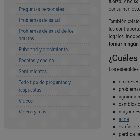
fuerza. Y no s
Community Mission
consumen este
Preguntas personales
Connect With Us
Problemas de salud
Our Culture of Caring
También exist
Newsroom
las contraport
Problemas de salud de los
Our Leadership
legales. Indep
adultos
Quality and Patient Safety
tomar ningún
Pubertad y crecimiento
Unity and Engagement
¿Cuáles 
Women's Board
Recetas y cocina
Our History
Los esteroides
Sentimientos
More childhood, please.™
Cincinnati Children's
no crecer
Todo tipo de preguntas y
Your Visit
problemas
respuestas
MyChart Telehealth Visits
agrandami
Videos
Directions
cambios d
Doggie Brigade
Videos y más
mayor rie
During Your Visit
acné
Financial Services
estrías d
Rest Accommodations
pérdida pr