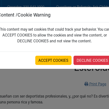
Operator:
330-543-1000
Questions or Referrals:
Ask Childr
Content /Cookie Warning
GET CARE
NEW PARENTS
WH
This content may set cookies that could track your behavior. You ca
ACCEPT COOKIES to allow the cookies and view the content, or
DECLINE COOKIES and not view the content.
ACCEPT COOKIES
DECLINE COOKIES
Esteroid
Print
Print Page
ueñan con ser deportistas profesionales, y, ¿por qué no? Es diverti
 una persona rica y famosa.