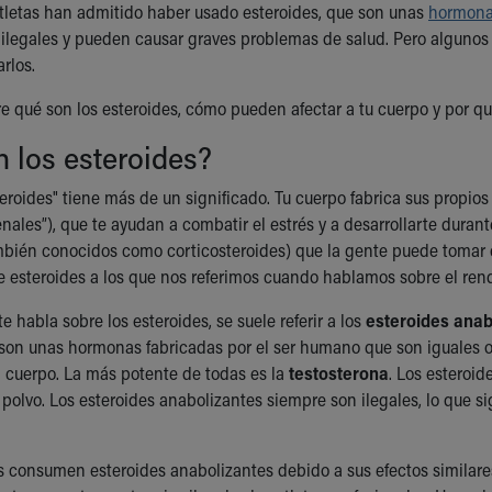
tletas han admitido haber usado esteroides, que son unas
hormon
 ilegales y pueden causar graves problemas de salud. Pero algunos
arlos.
 qué son los esteroides, cómo pueden afectar a tu cuerpo y por qué
 los esteroides?
teroides" tiene más de un significado. Tu cuerpo fabrica sus propi
nales”), que te ayudan a combatir el estrés y a desarrollarte durant
mbién conocidos como corticosteroides) que la gente puede tomar 
de esteroides a los que nos referimos cuando hablamos sobre el ren
 habla sobre los esteroides, se suele referir a los
esteroides anab
son unas hormonas fabricadas por el ser humano que son iguales 
 cuerpo. La más potente de todas es la
testosterona
. Los esteroi
 polvo. Los esteroides anabolizantes siempre son ilegales, lo que s
s consumen esteroides anabolizantes debido a sus efectos similare