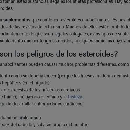
olo toman estas sustancias ilegales los atletas profesionales. Hay a
roides.
en
suplementos
que contienen esteroides anabolizantes. Es posib
adas de las revistas de culturismo. Muchos de ellos están prohibid
endientemente de que sean legales o ilegales, estos tipos de sup
suplemento que contenga esteroides, ni siquiera aquellos cuya ven
son los peligros de los esteroides?
 anabolizantes pueden causar muchos problemas diferentes, como l
 tanto como se debería crecer (porque los huesos maduran demasia
 hepáticos (en el hígado)
ento excesivo de los músculos cardíacos
e humor, incluyendo el enfado y la
tristeza
sgo de desarrollar enfermedades cardíacas
e duración prolongada
ecoz del cabello y calvicie propia del hombre