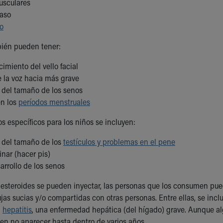
usculares
raso
to
bién pueden tener:
imiento del vello facial
 la voz hacia más grave
 del tamaño de los senos
n los
períodos menstruales
os específicos para los niños se incluyen:
 del tamaño de los
testículos y problemas en el pene
rinar (hacer pis)
arrollo de los senos
 esteroides se pueden inyectar, las personas que los consumen pue
ujas sucias y/o compartidas con otras personas. Entre ellas, se inc
a
hepatitis
, una enfermedad hepática (del hígado) grave. Aunque a
en no aparecer hasta dentro de varios años.