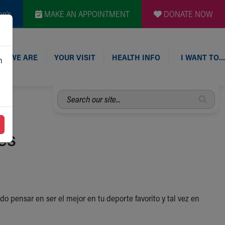
en's
MAKE AN APPOINTMENT
DONATE NOW
O WE ARE
YOUR VISIT
HEALTH INFO
I WANT TO…
n
Search
our
site...
es
do pensar en ser el mejor en tu deporte favorito y tal vez en