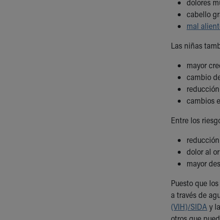
Visiting
dolores m
Gift Shop
cabello g
Department of Public Safety
mal alien
Health Info
Las niñas tam
Health Information
Healthy Info, Healthy Kids
mayor crec
Inside Children's Blog
cambio de
KidsHealth Topics
reducción
Family Library
cambios e
Educational Resources
Injury Prevention
Entre los riesg
Medical Records
reducción
Symptom Checker
dolor al o
Skip to main content
mayor des
Puesto que los
a través de ag
(VIH)/SIDA
y l
otros que pued