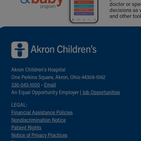
doctor or spe
decisions as 
and other tool
Back to top of page
Akron Children‘s Hospital
One Perkins Square, Akron, Ohio 44308-1062
330-543-1000
•
Email
An Equal Opportunity Employer |
Job Opportunities
LEGAL:
Financial Assistance Policies
Nondiscrimination Notice
Patient Rights
Notice of Privacy Practices