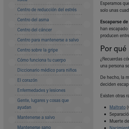
Esperamos que 
Symptom Checker
Centro de reducción del estrés
solo unas cuad
Financial Services
Price Estimates
Centro del asma
Escaparse de
Family Supports
han escapado d
Centro del cáncer
Sports Health Services Provider for Akron Zips
producen entre
New Parents
Centro para mantenerse a salvo
Find a Pediatrics Location
Por qué 
Centro sobre la gripe
Find a Pediatrician
MyChart
¿Recuerdas cóm
Cómo funciona tu cuerpo
Make an Appointment
una persona se
Diccionario médico para niños
Breastfeeding Medicine
De hecho, la m
Child Passenger Safety
El corazón
deciden escapa
Safe Sleep for Babies
Enfermedades y lesiones
Safe Sleep
Existen otras r
About Akron Children's Pediatrics
Gente, lugares y cosas que
Who We Are
ayudan
Maltrato
(
Building a Brighter Future
Separación
Mantenerse a salvo
Our Mission, Vision, Promise
Muerte de
Mantenerse sano
Calendar of Events
Nacimient