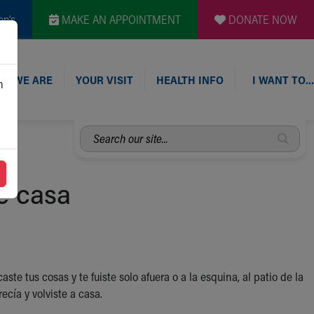
en's
MAKE AN APPOINTMENT
DONATE NOW
O WE ARE
YOUR VISIT
HEALTH INFO
I WANT TO…
n
Search
our
site...
e casa
 tus cosas y te fuiste solo afuera o a la esquina, al patio de la
cía y volviste a casa.