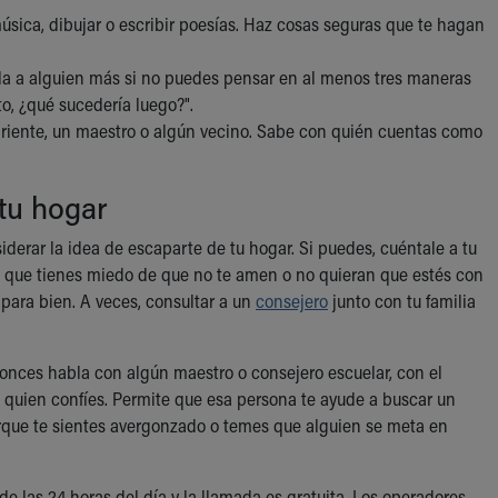
sica, dibujar o escribir poesías. Haz cosas seguras que te hagan
da a alguien más si no puedes pensar en al menos tres maneras
to, ¿qué sucedería luego?".
pariente, un maestro o algún vecino. Sabe con quién cuentas como
 tu hogar
erar la idea de escaparte de tu hogar. Si puedes, cuéntale a tu
o que tienes miedo de que no te amen o no quieran que estés con
 para bien. A veces, consultar a un
consejero
junto con tu familia
tonces habla con algún maestro o consejero escuelar, con el
 quien confíes. Permite que esa persona te ayude a buscar un
orque te sientes avergonzado o temes que alguien se meta en
nde las 24 horas del día y la llamada es gratuita. Los operadores