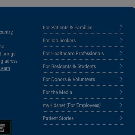
For Patients & Families
ountry,
For Job Seekers
and
For Healthcare Professionals
t brings
ng across
For Residents & Students
Learn
For Donors & Volunteers
For the Media
myKidsnet (For Employees)
Patient Stories