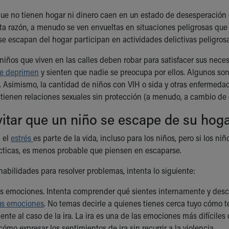
ue no tienen hogar ni dinero caen en un estado de desesperación qu
sta razón, a menudo se ven envueltas en situaciones peligrosas que 
se escapan del hogar participan en actividades delictivas peligros
niños que viven en las calles deben robar para satisfacer sus ne
e deprimen
y sienten que nadie se preocupa por ellos. Algunos so
. Asimismo, la cantidad de niños con VIH o sida y otras enfermeda
 tienen relaciones sexuales sin protección (a menudo, a cambio de 
tar que un niño se escape de su hog
 el
estrés
es parte de la vida, incluso para los niños, pero si los 
cticas, es menos probable que piensen en escaparse.
habilidades para resolver problemas, intenta lo siguiente:
s emociones. Intenta comprender qué sientes internamente y descr
us emociones
. No temas decirle a quienes tienes cerca tuyo cómo te
nte al caso de la ira. La ira es una de las emociones más difícil
ómo expresar los sentimientos de ira sin recurrir a la violencia.