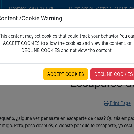
Operator:
330-543-1000
Questions or Referrals:
Ask Childr
Content /Cookie Warning
GET CARE
NEW PARENTS
WH
This content may set cookies that could track your behavior. You ca
ACCEPT COOKIES to allow the cookies and view the content, or
DECLINE COOKIES and not view the content.
ACCEPT COOKIES
DECLINE COOKIES
Escaparse d
Print
Print Page
queño, ¿alguna vez pensaste en escaparte de casa? Quizás empacaste
amigo. Pero, poco después, olvidaste por qué te escapaste; ya oscure