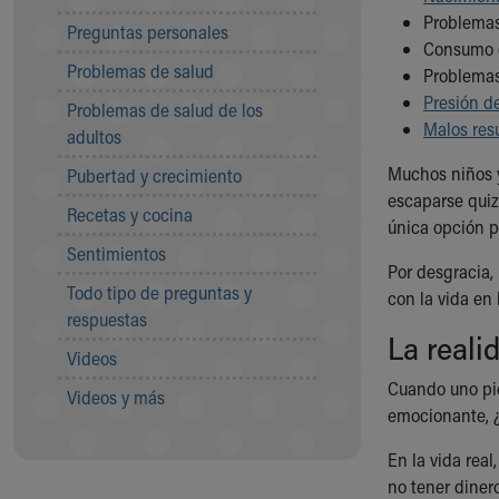
Community Mission
Problemas
Preguntas personales
Connect With Us
Consumo
Problemas de salud
Our Culture of Caring
Problemas
Newsroom
Presión d
Problemas de salud de los
Our Leadership
Malos res
adultos
Quality and Patient Safety
Muchos niños y
Pubertad y crecimiento
Unity and Engagement
escaparse quiz
Women's Board
Recetas y cocina
única opción p
Our History
Sentimientos
More childhood, please.™
Por desgracia,
Cincinnati Children's
Todo tipo de preguntas y
con la vida en 
Your Visit
respuestas
La reali
MyChart Telehealth Visits
Videos
Directions
Cuando uno pie
Doggie Brigade
Videos y más
emocionante, 
During Your Visit
Financial Services
En la vida rea
Rest Accommodations
no tener diner