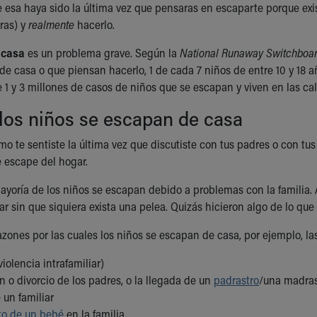
esa haya sido la última vez que pensaras en escaparte porque exi
ras) y
realmente
hacerlo.
 casa
es un problema grave. Según la
National Runaway Switchboa
e casa o que piensan hacerlo, 1 de cada 7 niños de entre 10 y 18
 1 y 3 millones de casos de niños que se escapan y viven en las cal
los niños se escapan de casa
o te sentiste la última vez que discutiste con tus padres o con tu
 escape del hogar.
ayoría de los niños se escapan debido a problemas con la familia. A
r sin que siquiera exista una pelea. Quizás hicieron algo de lo qu
azones por las cuales los niños se escapan de casa, por ejemplo, la
violencia intrafamiliar)
 o divorcio de los padres, o la llegada de un
padrastro
/una madras
 un familiar
o de un bebé
en la familia