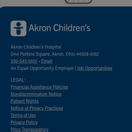
Back to top of page
Akron Children‘s Hospital
One Perkins Square, Akron, Ohio 44308-1062
330-543-1000
•
Email
An Equal Opportunity Employer |
Job Opportunities
LEGAL:
Financial Assistance Policies
Nondiscrimination Notice
Patient Rights
Notice of Privacy Practices
Terms of Use
Privacy Policy
Price Transparency