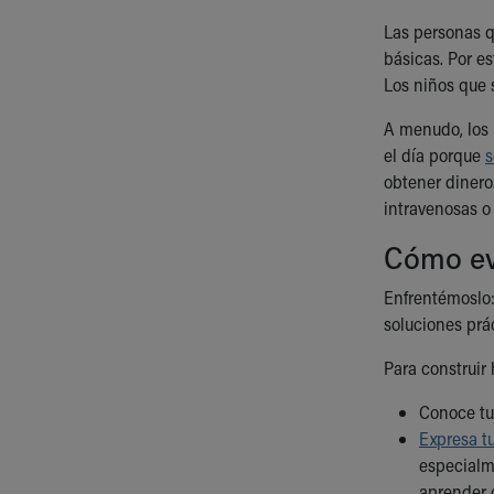
Visiting
Gift Shop
Las personas q
Department of Public Safety
básicas. Por e
Health Info
Los niños que 
Health Information
A menudo, los 
Healthy Info, Healthy Kids
el día porque
s
Inside Children's Blog
obtener dinero
KidsHealth Topics
intravenosas o
Family Library
Educational Resources
Cómo evi
Injury Prevention
Medical Records
Enfrentémoslo:
Symptom Checker
soluciones prá
Skip to main content
Para construir 
Conoce tu
Expresa t
especialme
aprender c