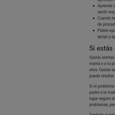
Aprende c
sentir mej
Cuando te
de procede
Pídele ay
apoyo y a
Si estás
Quizás sientas
mamá o a tu pa
ellos. Quizás 
puede resultar ú
Si el problema
padre o la mad
lugar seguro d
problemas, per
También puede