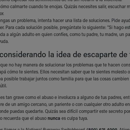
ómo calmarte cuando te enojas. Quizás necesites salir, escuchar mú
or.
ngas un problema, intenta hacer una lista de soluciones. Pide ayu
r. Para cada solución posible, pregúntate lo siguiente: "Si hago es
uda a algún adulto en quien confíes, como tu padre, tu madre, un 
yuda.
 considerando la idea de escaparte de
 que no hay manera de solucionar los problemas que te hacen consid
pá cómo te sientes. Ellos necesitan saber que te sientes molesto 
sea posible trabajar juntos como familia para que las cosas cambien
til.
 es tan grave como el abuso e involucra a alguno de tus padres, en
re de un amigo cercano, un pariente o con cualquier otro adulto en
onde puedas quedarte. Quizás sea difícil compartir este secreto p
o recuerda que el abuso
nunca
es culpa tuya.
s llamar a la
National Runaway Switchboard
,
(800) 621-4000
. Atie