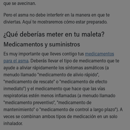
que se avecinan.
Ronald McDonald House Care Mobile
Health Centers
Pero el asma no debe interferir en la manera en que te
Symptom Checker
diviertas. Aquí te mostraremos cómo estar preparado.
Financial Services
Price Estimates
¿Qué deberías meter en tu maleta?
Family Supports
Medicamentos y suministros
Sports Health Services Provider for Akron Zips
New Parents
Es muy importante que lleves contigo tus
medicamentos
Find a Pediatrics Location
para el asma
. Deberás llevar el tipo de medicamento que te
Find a Pediatrician
ayude a aliviar rápidamente los síntomas asmáticos (a
MyChart
menudo llamado "medicamento de alivio rápido",
Make an Appointment
"medicamento de rescate" o "medicamento de efecto
Breastfeeding Medicine
inmediato") y el medicamento que hace que las vías
Child Passenger Safety
respiratorias estén menos inflamadas (a menudo llamado
Safe Sleep for Babies
"medicamento preventivo", "medicamento de
Safe Sleep
mantenimiento" o "medicamento de control a largo plazo"). A
About Akron Children's Pediatrics
veces se combinan ambos tipos de medicación en un solo
Who We Are
inhalador.
Building a Brighter Future