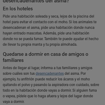
desencadenantes del asma?
Financial Services
Rest Accommodations
En los hoteles
Visiting
Pide una habitación soleada y seca, lejos de la piscina del
Gift Shop
hotel para evitar el contacto con el moho. Si los animales te
Department of Public Safety
desencadenan el asma, pide una habitación donde nunca
Health Info
hayan entrado mascotas. Además, pide una habitación
Health Information
donde no se pueda fumar. También te puede ayudar el hecho
Healthy Info, Healthy Kids
de llevar tu propia manta y tu propia almohada.
Inside Children's Blog
KidsHealth Topics
Quedarse a dormir en casa de amigos o
Family Library
familiares
Educational Resources
Antes de llegar al lugar, informa a tus familiares y amigos
Injury Prevention
sobre cuáles son tus
desencadenantes
del asma. Por
Medical Records
ejemplo, tu anfitrión puede reducir los ácaros y el moho
Symptom Checker
quitando el polvo y pasando la aspiradora con cuidado, sobre
Skip to main content
todo en la habitación donde vayas a dormir. Si alguien fuma
o vapea, pídele que lo haga afuera y lejos del lugar donde
vaya a dormir.