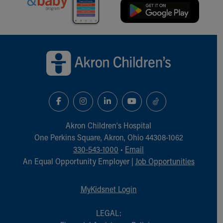
Back to top of page
Akron Children‘s Hospital
One Perkins Square, Akron, Ohio 44308-1062
330-543-1000
•
Email
An Equal Opportunity Employer |
Job Opportunities
MyKidsnet Login
LEGAL: