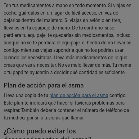
Ten tus medicamentos a mano en todo momento. Si viajas en
Our Mission, Vision, Promise
coche, guárdalos en un lugar de fácil acceso, en vez de
Calendar of Events
dejarlos dentro del maletero. Si viajas en avión o en tren,
Community Mission
llévalos en tu equipaje de mano. De lo contrario, si se
Connect With Us
perdiera tu equipaje, te quedarías sin medicamentos. Incluso
Our Culture of Caring
aunque no se te perdiera el equipaje, el hecho de no llevarlos
Newsroom
contigo mientras viajas supondría que no los podrías usar
Our Leadership
cuando los necesitaras. Lleva más medicamentos de lo que
Quality and Patient Safety
creas que vas a necesitar. No es malo llevar de más. Tu mamá
Unity and Engagement
o tu papá te ayudarán a decidir qué cantidad es suficiente.
Women's Board
Our History
Plan de acción para el asma
More childhood, please.™
Lleva una copia de tu
plan de acción para el asma
contigo.
Cincinnati Children's
Este plan te indicará qué hacer si tuvieras problemas para
Your Visit
respirar. También debería contener el número de teléfono de
MyChart Telehealth Visits
tu médico, por si lo tuvieras que llamar.
Directions
Doggie Brigade
¿Cómo puedo evitar los
During Your Visit