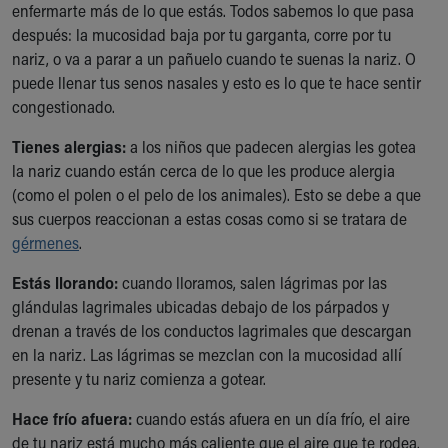
enfermarte más de lo que estás. Todos sabemos lo que pasa
Our Mission, Vision, Promise
después: la mucosidad baja por tu garganta, corre por tu
Calendar of Events
nariz, o va a parar a un pañuelo cuando te suenas la nariz. O
Community Mission
puede llenar tus senos nasales y esto es lo que te hace sentir
Connect With Us
congestionado.
Our Culture of Caring
Newsroom
Tienes alergias:
a los niños que padecen alergias les gotea
Our Leadership
la nariz cuando están cerca de lo que les produce alergia
Quality and Patient Safety
(como el polen o el pelo de los animales). Esto se debe a que
Unity and Engagement
sus cuerpos reaccionan a estas cosas como si se tratara de
Women's Board
gérmenes
.
Our History
Estás llorando:
cuando lloramos, salen lágrimas por las
More childhood, please.™
glándulas lagrimales ubicadas debajo de los párpados y
Cincinnati Children's
drenan a través de los conductos lagrimales que descargan
Your Visit
en la nariz. Las lágrimas se mezclan con la mucosidad allí
MyChart Telehealth Visits
presente y tu nariz comienza a gotear.
Directions
Doggie Brigade
Hace frío afuera:
cuando estás afuera en un día frío, el aire
During Your Visit
de tu nariz está mucho más caliente que el aire que te rodea.