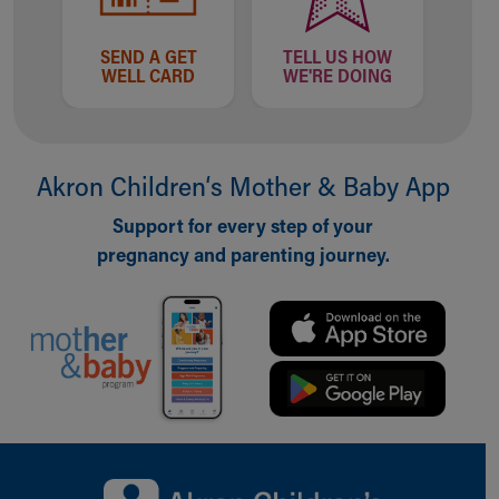
SEND A GET
TELL US HOW
WELL CARD
WE'RE DOING
Akron Children‘s Mother & Baby App
Support for every step of your
pregnancy and parenting journey.
Back to top of page