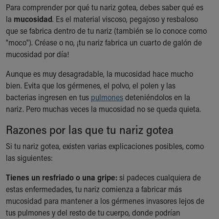
Ronald McDonald House Care Mobile
Para comprender por qué tu nariz gotea, debes saber qué es
Health Centers
la
mucosidad
. Es el material viscoso, pegajoso y resbaloso
Symptom Checker
que se fabrica dentro de tu nariz (también se lo conoce como
Financial Services
"moco"). Créase o no, ¡tu nariz fabrica un cuarto de galón de
Price Estimates
mucosidad por día!
Family Supports
Aunque es muy desagradable, la mucosidad hace mucho
Sports Health Services Provider for Akron Zips
bien. Evita que los gérmenes, el polvo, el polen y las
New Parents
bacterias ingresen en tus
pulmones
deteniéndolos en la
Find a Pediatrics Location
nariz. Pero muchas veces la mucosidad no se queda quieta.
Find a Pediatrician
MyChart
Razones por las que tu nariz gotea
Make an Appointment
Si tu nariz gotea, existen varias explicaciones posibles, como
Breastfeeding Medicine
las siguientes:
Child Passenger Safety
Safe Sleep for Babies
Tienes un resfriado o una gripe:
si padeces cualquiera de
Safe Sleep
estas enfermedades, tu nariz comienza a fabricar más
About Akron Children's Pediatrics
mucosidad para mantener a los gérmenes invasores lejos de
Who We Are
tus pulmones y del resto de tu cuerpo, donde podrían
Building a Brighter Future