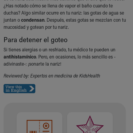
Financial Services
¿Has notado cómo se llena de vapor el baño cuando te
Rest Accommodations
duchas? Algo similar ocurre en tu nariz: las gotas de agua se
Visiting
juntan o
condensan
. Después, estas gotas se mezclan con tu
Gift Shop
mucosidad y gotean por tu nariz.
Department of Public Safety
Health Info
Para detener el goteo
Health Information
Si tienes alergias o un resfriado, tu médico te pueden un
Healthy Info, Healthy Kids
antihistamínico
. Pero, en ocasiones, lo más sencillo es -
Inside Children's Blog
adivinaste-: ¡sonarte la nariz!
KidsHealth Topics
Family Library
Reviewed by: Expertos en medicina de KidsHealth
Educational Resources
Injury Prevention
Medical Records
Symptom Checker
Skip to main content